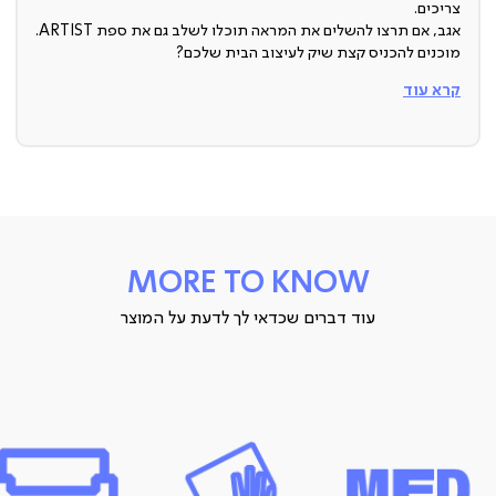
צריכים.
אגב, אם תרצו להשלים את המראה תוכלו לשלב גם את ספת ARTIST.
מוכנים להכניס קצת שיק לעיצוב הבית שלכם?
קרא עוד
כורסה מעוצבת
תחשבו על זה, פריט ריהוט קטן יחסית שבזכותו כל עיצוב הבית יכול
להשתדרג בטירוף!
כורסה בעיצוב יצירתי וריפוד בד בצבע נועז יכולה לשבור שגרה בסלון
ולהפוך את כל האווירה להרבה יותר שיקית ומלאה בסטייל.
קפיצי ZigZag
MORE TO KNOW
יש בה הרבה יותר ממעטפת יפה, הכורסה הזו גם נוחה במיוחד הודות
לקפיצי הזיג-זג שיש במושב, אז תשבו בכיף, העיקר שיהיה לכם נוח.
עוד דברים שכדאי לך לדעת על המוצר
רגלי מתכת
העיצוב הופך לשלם עם רגלי מתכת סופר אלגנטיות בעיצוב סולידי
ומאופק.