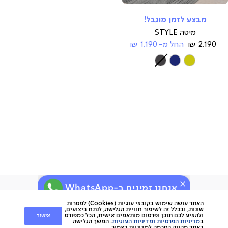
compare
מבצע לזמן מוגבל!
מיטה STYLE
Regular
2,190 ₪
החל מ-
1,190 ₪
Price
צבע
אנחנו זמינים ב-WhatsApp
ירות
קוחות
שירות לקוחות
האתר עושה שימוש בקובצי עוגיות (Cookies) למטרות
שונות, ובכלל זה לשיפור חוויית הגלישה, לנתח ביצועים,
אישור
ולהציע לכם תוכן ופרסום מותאמים אישית, הכל כמפורט
nap
ב
מדיניות הפרטיות ומדיניות העוגיות
. המשך הגלישה
החלפות והחזרות