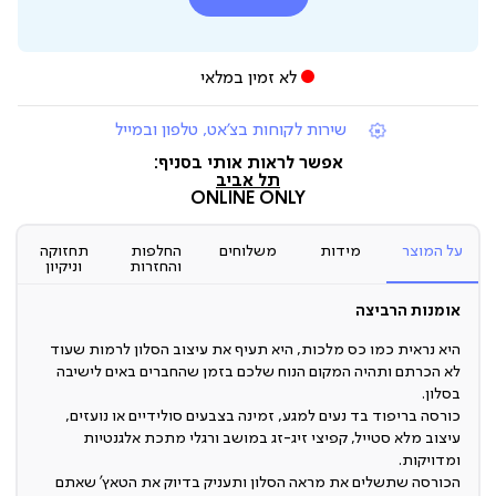
לא זמין במלאי
|
שירות לקוחות בצ'אט, טלפון ובמייל
תומכי
מכירה
אפשר לראות אותי בסניף:
(7)
תל אביב
ONLINE ONLY
על המוצר
מידות
משלוחים
החלפות
תחזוקה
והחזרות
וניקיון
אומנות הרביצה
היא נראית כמו כס מלכות, היא תעיף את עיצוב הסלון לרמות שעוד
לא הכרתם ותהיה המקום הנוח שלכם בזמן שהחברים באים לישיבה
בסלון.
כורסה בריפוד בד נעים למגע, זמינה בצבעים סולידיים או נועזים,
עיצוב מלא סטייל, קפיצי זיג-זג במושב ורגלי מתכת אלגנטיות
ומדויקות.
הכורסה שתשלים את מראה הסלון ותעניק בדיוק את הטאץ’ שאתם