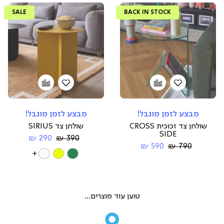
SALE
BACK IN STOCK
הוספה
Add
הוספה
Add
to
למועדפים
to
למועדפים
compare
compare
מבצע לזמן מוגבל!
מבצע לזמן מוגבל!
שולחן צד זכוכית CROSS
שולחן צד SIRIUS
SIDE
Regular
החל
290 ₪
390 ₪
Regular
החל
Price
מ-
590 ₪
790 ₪
צבע
More
Price
מ-
Colors