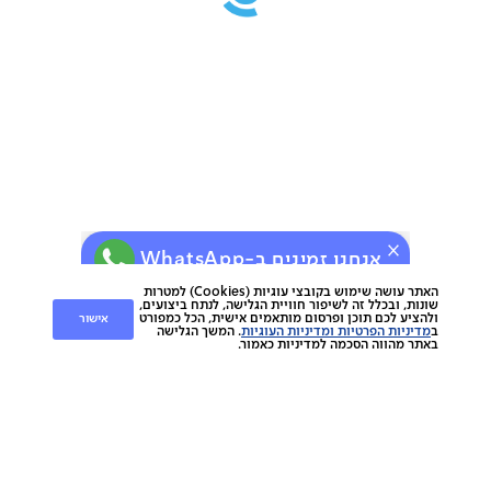
אנחנו זמינים ב-WhatsApp
האתר עושה שימוש בקובצי עוגיות (Cookies) למטרות
שונות, ובכלל זה לשיפור חוויית הגלישה, לנתח ביצועים,
אישור
ולהציע לכם תוכן ופרסום מותאמים אישית, הכל כמפורט
ב
מדיניות הפרטיות ומדיניות העוגיות
. המשך הגלישה
באתר מהווה הסכמה למדיניות כאמור.
ירות
קוחות
שירות לקוחות
nap
החלפות והחזרות
napo
תשלומים