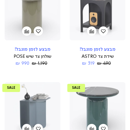
הוספה
Add
הוספה
Add
to
למועדפים
to
למועדפים
compare
compare
מבצע לזמן מוגבל!
מבצע לזמן מוגבל!
שידת צד ASTRO
שולחן צד שיש POSE
Regular
החל
Regular
החל
990 ₪
1,190 ₪
319 ₪
490 ₪
Price
מ-
Price
מ-
SALE
SALE