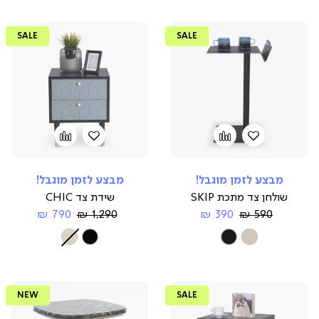
SALE
SALE
הוספה
Add
הוספה
Add
to
למועדפים
to
למועדפים
compare
compare
מבצע לזמן מוגבל!
מבצע לזמן מוגבל!
שולחן צד מתכת SKIP
שידת צד CHIC
Regular
החל
Regular
החל
790 ₪
1,290 ₪
390 ₪
590 ₪
Price
מ-
Price
מ-
צבע
צבע
NEW
SALE