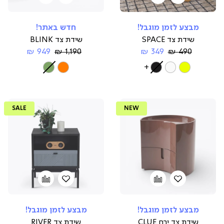
to
למועדפים
to
למועדפים
compare
compare
מבצע לזמן מוגבל!
חדש באתר!
שידת צד SPACE
שידת צד BLINK
Regular
החל
Regular
החל
949 ₪
1,190 ₪
349 ₪
490 ₪
Price
מ-
Price
מ-
צבע
More
צבע
Colors
SALE
NEW
הוספה
Add
הוספה
Add
to
למועדפים
to
למועדפים
compare
compare
מבצע לזמן מוגבל!
מבצע לזמן מוגבל!
שידת צד ירח CLUE
שידת צד RIVER