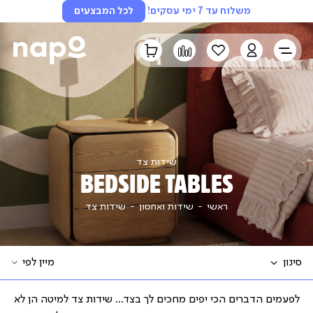
משלוח עד 7 ימי עסקים!
לכל המבצעים
LOGIN
הרשימה
השוואה
הסל
שלי
שלי
שידות צד
BEDSIDE TABLES
ראשי
שידות
שידות
ראשי
שידות ואחסון
שידות צד
ואחסון
צד
סגור
FILTERS
FILTER
שידות ואחסון
(
1
)
לפעמים הדברים הכי יפים מחכים לך בצד... שידות צד למיטה הן לא