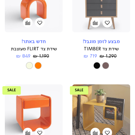
הוספה
Add
הוספה
Add
to
למועדפים
to
למועדפים
compare
compare
מבצע לזמן מוגבל!
חדש באתר!
שידת צד TIMBER
שידת צד FLIRT מעוצבת
Regular
החל
Regular
החל
849 ₪
1,190 ₪
719 ₪
1,290 ₪
Price
מ-
Price
מ-
צבע
צבע
SALE
SALE
הוספה
Add
הוספה
Add