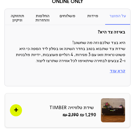
ONLINE ONLY
על המוצר
מידות
משלוחים
החלפות
תחזוקה
והחזרות
וניקיון
באיזה צד היא?
היא בצד שלכם וזה מה שחשוב!
שידת צד שתבוא בטוב בחדר השינה או בסלון ליד הספה כי היא
פשוט נראית וואו עם 3 מגירות, 4 רגליים מעוצבות, ידיות מלבניות
ו-2 צבעים לבחירה שיתאימו לכל אווירה שתרצו ליצור.
קרא עוד
שידת צד
זה לא משנה אם תחליטו לשים אותה ליד המיטה או בכלל בסלון ליד
הספר - היא הולכת לשדרג לכם את העיצוב כי יש לה סטייל כובש, יש
לה מגירות שאפשר לאחסן בה דברים וכי היא אחלה דרך להוסיף לבית
משהו מעניין ומרענן!
שידת טלוויזיה TIMBER
החל
Regular
2,190 ₪
1,290 ₪
שלוש מגירות
מ-
Price
3 מגירות שתוכלו לשים בהם דברים שחובה שיהיה לכם בשלוף אבל
ככה במקום שלא רואים.