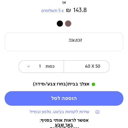
מ-
143.8 ₪
5
תשלומים
צבע
קרא עוד
40
מידה
כמות
X
50
אצלך בבית
(בחרו צבע/מידה)
הוספה לסל
|
שירות לקוחות בצ'אט, טלפון ובמייל
תומכי
מכירה
אפשר לראות אותי בסניף:
(7)
באר שבע