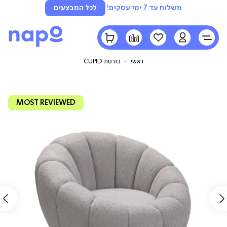
משלוח עד 7 ימי עסקים!
לכל המבצעים
LOGIN
הרשימה
השוואה
הסל
שלי
שלי
ראשי
כורסת CUPID
MOST REVIEWED