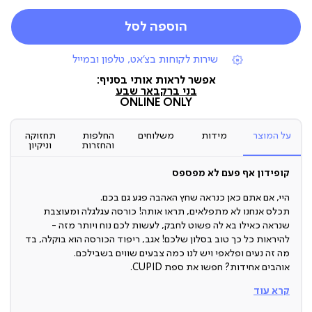
הוספה לסל
|
שירות לקוחות בצ'אט, טלפון ובמייל
תומכי
מכירה
אפשר לראות אותי בסניף:
(7)
בני ברק
באר שבע
ONLINE ONLY
על המוצר
מידות
משלוחים
החלפות
תחזוקה
והחזרות
וניקיון
קופידון אף פעם לא מפספס
היי, אם אתם כאן כנראה שחץ האהבה פגע גם בכם.
תכלס אנחנו לא מתפלאים, תראו אותה! כורסה עגלגלה ומעוצבת
שנראה כאילו בא לה פשוט לחבק, לעשות לכם נוח ויותר מזה -
להיראות כל כך טוב בסלון שלכם! אגב, ריפוד הכורסה הוא בוקלה, בד
מה זה נעים ופלאפי ויש לנו כמה צבעים שווים בשבילכם.
אוהבים אחידות? חפשו את ספת CUPID.
קרא עוד
כורסה מעוצבת