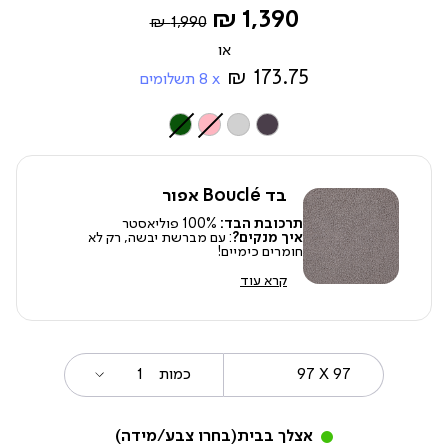
Regular
החל
1,390 ₪
1,990 ₪
Price
מ-
173.75 ₪
8
תשלומים
צבע
בד Bouclé אפור
תרכובת הבד:
100% פוליאסטר
איך מנקים?
: עם מברשת יבשה, רק לא
חומרים כימיים!
קרא עוד
97
מידה
כמות
X
97
אצלך בבית
(בחרו צבע/מידה)