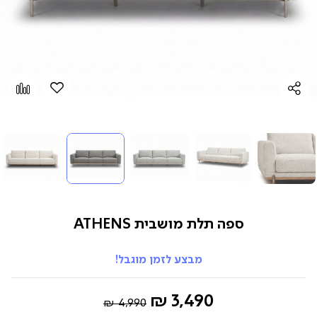
הוספה
Add
למועדפים
to
pare
ספה תלת מושבית ATHENS
מבצע לזמן מוגבל!
Regular
החל
3,490 ₪
4,990 ₪
Price