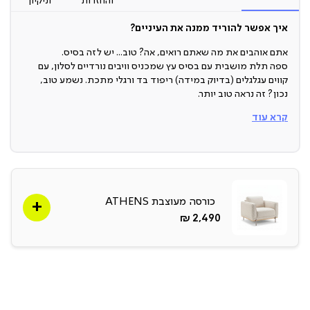
והחזרות
וניקיון
איך אפשר להוריד ממנה את העיניים?
אתם אוהבים את מה שאתם רואים, אה? טוב... יש לזה בסיס.
ספה תלת מושבית עם בסיס עץ שמכניס וויבים נורדיים לסלון, עם
קווים עגלגלים (בדיוק במידה) ריפוד בד ורגלי מתכת. נשמע טוב,
נכון? זה נראה טוב יותר.
קרא עוד
ספה תלת מושבית
אם בא לכם סטייל אלגנטי אבל שיהיה לו איזה קטע אחר מכל שאר
הספות שרואים בכל סלון, היא בדיוק מה שאתם צריכים. זה לא עוד
סתם עיצוב, זה לוק שיש לו מה להגיד, והוא אומר את זה הכי יפה שיש.
כורסה מעוצבת ATHENS
בסיס עץ
החל
2,490 ₪
מ-
אחד מהעיצובים הכי יפים שיש: בסיס עץ שנותן עומק, יופי וכמובן -
ייחודיות, כי בואו. אין הרבה כאלה.
רגלי מתכת
קלאסיות מספיק כדי להיראות טוב אבל לא לקחת את כל תשומת