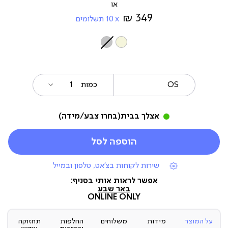
מ-
349 ₪
10
תשלומים
צבע
OS
מידה
כמות
אצלך בבית
(בחרו צבע/מידה)
הוספה לסל
|
שירות לקוחות בצ'אט, טלפון ובמייל
תומכי
מכירה
אפשר לראות אותי בסניף:
(7)
באר שבע
ONLINE ONLY
על המוצר
מידות
משלוחים
החלפות
תחזוקה