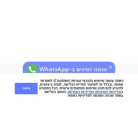
81% פוליפרופילן, 19% פוליאסטר
חשוב שתדעו:
הספה מגיעה עם אחריות לשנה
מבנה עץ אורן ו- plywood
כריות נוי עם רוכסנים
ארץ ייצור: סין
תיתכן סטייה של עד 2% במידות ובגוון
אנחנו זמינים ב-WhatsApp
ירות
קוחות
שירות לקוחות
האתר עושה שימוש בקובצי עוגיות (Cookies) למטרות
שונות, ובכלל זה לשיפור חוויית הגלישה, לנתח ביצועים,
אישור
ולהציע לכם תוכן ופרסום מותאמים אישית, הכל כמפורט
nap
ב
מדיניות הפרטיות ומדיניות העוגיות
. המשך הגלישה
החלפות והחזרות
napo
באתר מהווה הסכמה למדיניות כאמור.
תשלומים
וצרים
משלוחים
סניפים
מוצרים
ביטול עסקה
הסיפור שלנו
אחריות
כתבו עלינו
ספות
נגישות
מגזין
כורסאות
תקנון מועדון לקוחות