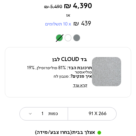
Regular
החל
4,390 ₪
5,490 ₪
Price
מ-
439 ₪
10
תשלומים
צבע
בד CLOUD לבן
תרכובת הבד:
81% פוליפרופילן, 19%
פוליאסטר
איך מנקים?
: מגבון לח
קרא עוד
91
מידה
כמות
X
266
אצלך בבית
(בחרו צבע/מידה)