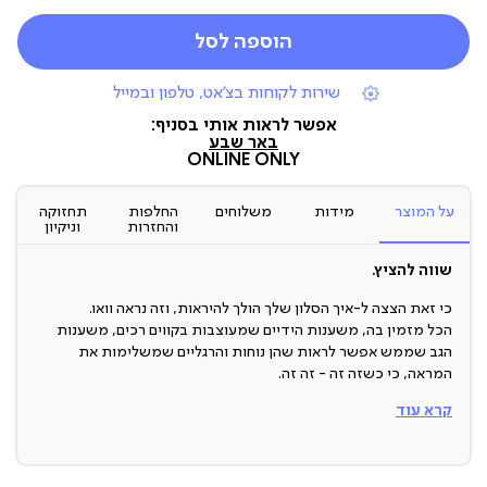
הוספה לסל
|
שירות לקוחות בצ'אט, טלפון ובמייל
תומכי
מכירה
אפשר לראות אותי בסניף:
(7)
באר שבע
ONLINE ONLY
על המוצר
מידות
משלוחים
החלפות
תחזוקה
והחזרות
וניקיון
שווה להציץ.
כי זאת הצצה ל-איך הסלון שלך הולך להיראות, וזה נראה וואו.
הכל מזמין בה, משענות הידיים שמעוצבות בקווים רכים, משענות
הגב שממש אפשר לראות שהן נוחות והרגליים שמשלימות את
המראה, כי כשזה זה - זה זה.
קרא עוד
ספה תלת מושבית מעוצבת
יצא לך לתהות איך נראה שילוב של אלגנטיות ונוחות?
ובכן... בדיוק ככה!