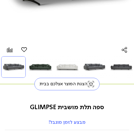
הוספה
Add
למועדפים
to
pare
הצגת המוצר אצלכם בבית
ספה תלת מושבית GLIMPSE
מבצע לזמן מוגבל!