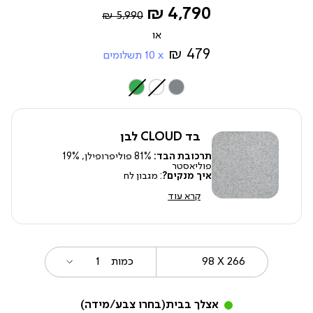
Regular
החל
4,790 ₪
5,990 ₪
Price
מ-
479 ₪
10
תשלומים
צבע
בד CLOUD לבן
תרכובת הבד:
81% פוליפרופילן, 19%
פוליאסטר
איך מנקים?
: מגבון לח
קרא עוד
98
מידה
כמות
X
266
אצלך בבית
(בחרו צבע/מידה)