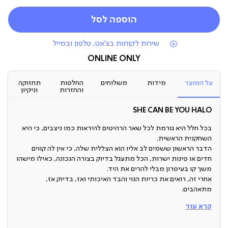
הוספה לסל
|
שירות לקוחות בצ'אט, טלפון ובמייל
תומכי
מכירה
ONLINE ONLY
(7)
על המוצר
מידות
משלוחים
החלפות
תחזוקה
והחזרות
וניקיון
SHE CAN BE YOU HALO
בכל חלל היא גורמת לכל שאר הרהיטים להיראות כמו ניצבים, כי היא
השחקנית הראשית.
הדבר הראשון ששמים לב אליו הוא הצללית שלה, כי אין לה קווים
חדים או פינות ישרות, הכל מתעגל בדיוק בצורה הנכונה, כאילו מישהו
משך קו בעיפרון מבלי להרים את היד.
אחרי זה, רואים את כריות הנוי והבד האיכותי ואז, בדיוק אז,
מתאהבים.
קרא עוד
ספה תלת מושבית מעוצבת
עיצוב שכולו קימורים מדויקים ומשענות ידיים שאומרות אני פה כדי