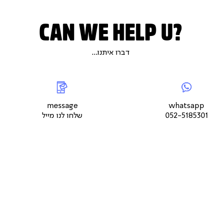
CAN WE HELP U?
דברו איתנו...
|
whatsap
|
|
messageשלחו
5
צור
לנו
צור
צור
קשר
מייל
קשר
קשר
עמוד
עמוד
עמוד
message
whatsapp
מוצר
מוצר
מוצר
052-5185301
שלחו לנו מייל
(9)
(9)
(9)