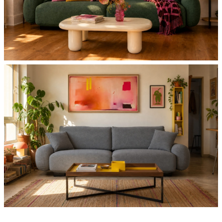
ריפוד:
81% פוליפרופילן, 19% פוליאסטר
חשוב שתדעו:
|
עמוד
מוצר
הספה מגיעה עם אחריות לשנה
halo
מבנה עץ אורן ו- plywood
(130)
כריות נוי עם רוכסנים
ארץ ייצור: סין
תיתכן סטייה של עד 2% במידות ובגוון