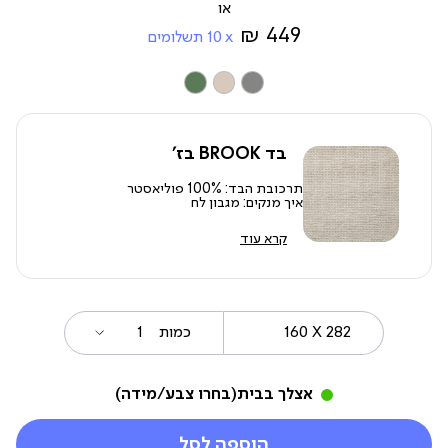
מ-
449 ₪
10
תשלומים
צבע
בד BROOK בז'
תרכובת הבד: 100% פוליאסטר
איך מנקים: מגבון לח
קרא עוד
160
מידה
כמות
X
282
אצלך בבית
(בחרו צבע/מידה)
הוספה לסל