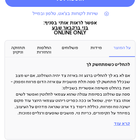
|
שירות לקוחות בצ'אט, טלפון ובמייל
תומכי
מכירה
אפשר לראות אותי בסניף:
(7)
בני ברק
באר שבע
ONLINE ONLY
על המוצר
מידות
משלוחים
החלפות
תחזוקה
והחזרות
וניקיון
להחליט כשמתחשק לך
אם לא בא לך להחליט ברגע זה באיזה צד יהיה השזלונג, אם יש מצב
שבכלל מתחשק לך ספה תלת מושבית עם איזה הדום מרווח ומפנק -
זאת בהחלט משימה אפשרית בשבילנו:
ספה עם שזלונג בסיומת עגולה שהוא עצמאי לחלוטין ואפשר לשים
אותו בצד ימין, שמאל או ככה כפריט ריהוט עצמאי היוצר עוד מקום
ישיבה נוח ומרווח, כוללת ריפוד בד ארוג שנראה מדהים על העיצוב,
במיוחד על הקימורים, כריות נוי, מושבים שופעים ורגליים נמוכות.
קרא עוד
ספה מודולרית
ספה עם שזלונג, ספה תלת מושבית עם הדום, זו החלטה שלך