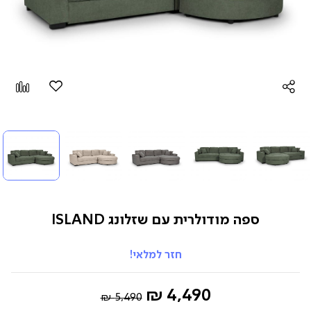
הוספה
Add
למועדפים
to
pare
ספה מודולרית עם שזלונג ISLAND
חזר למלאי!
Regular
החל
4,490 ₪
5,490 ₪
Price