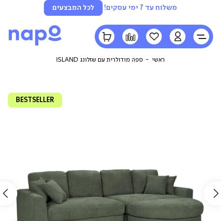
משלוח עד 7 ימי עסקים!
לכל המבצעים
LOGIN
הרשימה
השוואה
הסל
שלי
שלי
ראשי
ספה מודולרית עם שזלונג ISLAND
BESTSELLER