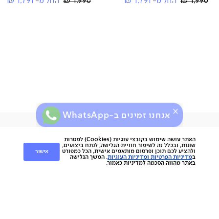
Regular
Regular
1,990 ₪
החל מ-
1,791 ₪
1,990 ₪
החל מ-
1,791 ₪
Price
Price
אנחנו זמינים ב-WhatsApp
ירות
קוחות
שירות לקוחות
האתר עושה שימוש בקובצי עוגיות (Cookies) למטרות
שונות, ובכלל זה לשיפור חוויית הגלישה, לנתח ביצועים,
אישור
ולהציע לכם תוכן ופרסום מותאמים אישית, הכל כמפורט
nap
ב
מדיניות הפרטיות ומדיניות העוגיות
. המשך הגלישה
החלפות והחזרות
napo
באתר מהווה הסכמה למדיניות כאמור.
תשלומים
וצרים
משלוחים
סניפים
מוצרים
ביטול עסקה
הסיפור שלנו
אחריות
כתבו עלינו
ספות
נגישות
מגזין