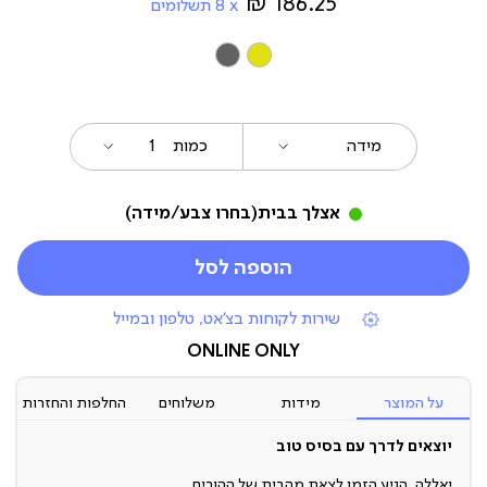
186.25 ₪
8
תשלומים
צבע
מידה
כמות
אצלך בבית
(בחרו צבע/מידה)
הוספה לסל
|
שירות לקוחות בצ'אט, טלפון ובמייל
תומכי
מכירה
ONLINE ONLY
(7)
על המוצר
מידות
משלוחים
החלפות והחזרות
יוצאים לדרך עם בסיס טוב
יאללה, הגיע הזמן לצאת מהבית של ההורים.