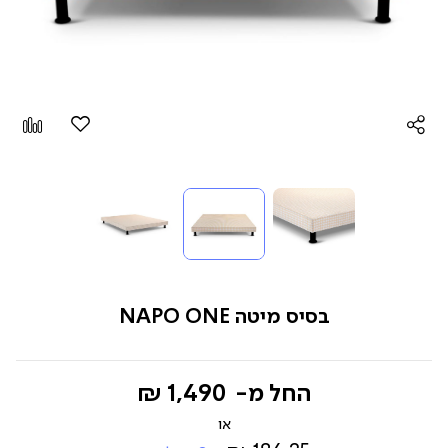
הוספה
Add
למועדפים
to
pare
בסיס מיטה NAPO ONE
החל מ-
1,490 ₪