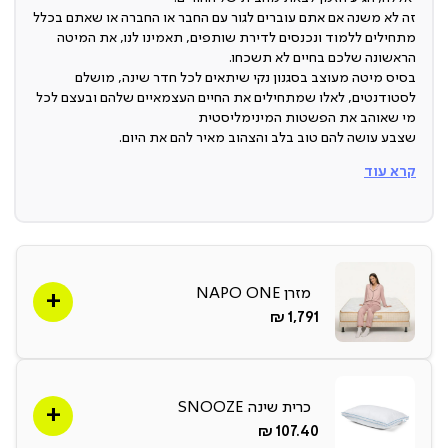
זה לא משנה אם אתם עוברים לגור עם החבר או החברה או שאתם בכלל
מתחילים ללמוד ונכנסים לדירת שותפים, תאמינו לנו, את המיטה
הראשונה שלכם בחיים לא תשכחו.
בסיס מיטה מעוצב בסגנון נקי שיתאים לכל חדר שינה, מושלם
לסטודנטים, לאלו שמתחילים את החיים העצמאיים שלהם ובעצם לכל
מי שאוהב את הפשטות המינימליסטית
שצבע עושה להם טוב בלב והצהוב מאיר להם את היום.
קרא עוד
עיצוב נקי עם פלפל
בסיס בצבע צהוב שיכניס עניין ושמחת חיים לחדר השינה.
מבחר מידות
מזרן NAPO ONE
החדר קומפקטי? בא לכם דווקא להתפנק עם מיטה רחבה? הבסיס
זמין ב-3 מידות שונות!
החל
1,791 ₪
מ-
עיצוב נקי
בסיס צהוב בעיצוב נקי שישתלב בכל חדר שינה.
כרית שינה SNOOZE
החל
107.40 ₪
מ-