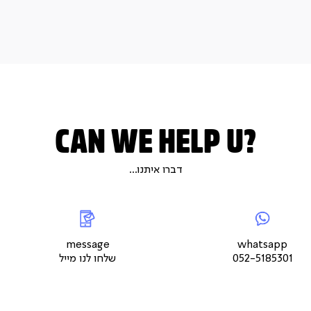
CAN WE HELP U?
דברו איתנו...
|
whatsap
|
|
messageשלחו
5
צור
לנו
צור
צור
קשר
מייל
קשר
קשר
עמוד
עמוד
עמוד
message
whatsapp
מוצר
מוצר
מוצר
052-5185301
שלחו לנו מייל
(9)
(9)
(9)