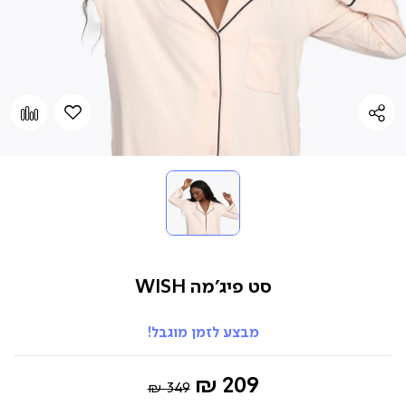
הוספה
Add
למועדפים
to
pare
סט פיג’מה WISH
מבצע לזמן מוגבל!
Regular
החל
209 ₪
349 ₪
Price