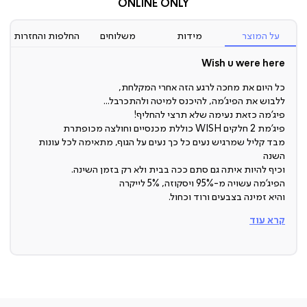
ONLINE ONLY
על המוצר
מידות
משלוחים
החלפות והחזרות
Wish u were here
כל היום את מחכה לרגע הזה אחרי המקלחת,
ללבוש את הפיג’מה, להיכנס למיטה ולהתכרבל...
פיג’מה כזאת נעימה שלא תרצי להחליף!
פיג’מת 2 חלקים WISH כוללת מכנסיים וחולצה מכופתרת
מבד קליל שמרגיש נעים כל כך נעים על הגוף, מתאימה לכל עונות
השנה
וכיף להיות איתה גם סתם ככה בבית ולא רק בזמן השינה.
הפיג’מה עשויה מ-95% ויסקוזה, 5% לייקרה
והיא זמינה בצבעים ורוד וכחול.
חומר
קרא עוד
95% ויסקוזה, 5% לייקרה
צבעים
ורוד או כחול