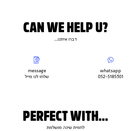
CAN WE HELP U?
דברו איתנו...
|
whatsap
|
|
messageשלחו
5
צור
לנו
צור
צור
קשר
מייל
קשר
קשר
עמוד
עמוד
עמוד
message
whatsapp
מוצר
מוצר
מוצר
052-5185301
שלחו לנו מייל
(9)
(9)
(9)
PERFECT WITH...
לחווית שינה מושלמת