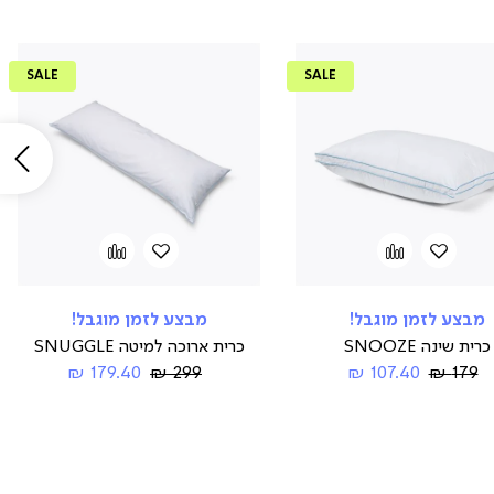
SALE
SALE
שמ
הוספה
Add
הוספה
Add
to
למועדפים
to
למועדפים
compare
compare
מבצע לזמן מוגבל!
מבצע לזמן מוגבל!
כרית שינה SNOOZE
כרית ארוכה למיטה SNUGGLE
Regular
החל
Regular
החל
179.40 ₪
299 ₪
107.40 ₪
179 ₪
Price
מ-
Price
מ-