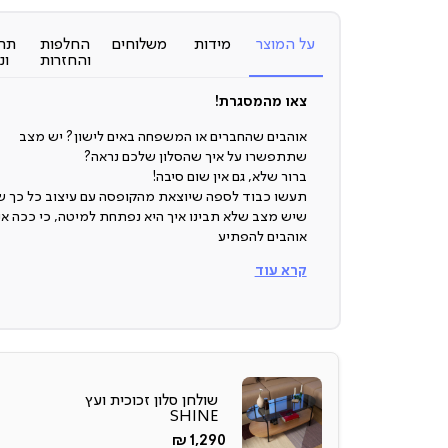
על המוצר
מידות
משלוחים
החלפות
תח
והחזרות
ונ
צאו מהמסגרת!
אוהבים שהחברים או המשפחה באים לישון? יש מצב
שתתפשרו על איך שהסלון שלכם נראה?
ברור שלא, גם אין שום סיבה!
תעשו כבוד לספה שיוצאת מהקופסה עם עיצוב כל כך ש
שיש מצב שלא תבינו איך היא נפתחת למיטה, כי ככה אנח
אוהבים להפתיע
קרא עוד
ספה נפתחת למיטה
תגידו? מי משתמש כבר במיטות מתקפלות, זה לא עבר
מהעולם?
אם אתם אוהבים לארח, אם החברים באים לבלות אצלכם 
הלילה ואם אין שום סיכוי שתתפשרו על העיצוב בסלון
(ו-וואלה גם אין סיבה), ספת מיטה פריים תעשה לכם רק 
שולחן סלון זכוכית ועץ
SHINE
החל
קפיצים וספוג במושבים
1,290 ₪