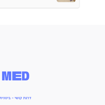
מ-
אנחנו לא סתם אומרים שהיא נוחה, זה בא מבפנים! המוש
כוללים את השילוב המושלם של קפיצים וספוג ככה שיהי
נוח לשבת עליה וכן, גם לישון בלילה.
עיצוב מודרני
לוק אט הר! משענות הידיים שהופכות לרגליים, המושבי
ומשענות הגב בעיצוב הנקי הזה, הבד, כל אלו הופכים או
לספה שתהפוך את הסלון שלכם למלא בסטייל.
אגב, היא תבוא בול גם בחדר האורחים כן? זה כל היופי ש
היא מתאימה לכל חלל.
2 כריות נוי
ברור שהיא לא תבוא לבד... הספה מגיעה עם 2 כריות נוי
(שנוח גם סתם לשים עליהן את הראש באיזה שנ”צ בסלון)
מרופדות באותו בד של הספה.
דרגת קושי - בינונית
צבעים: