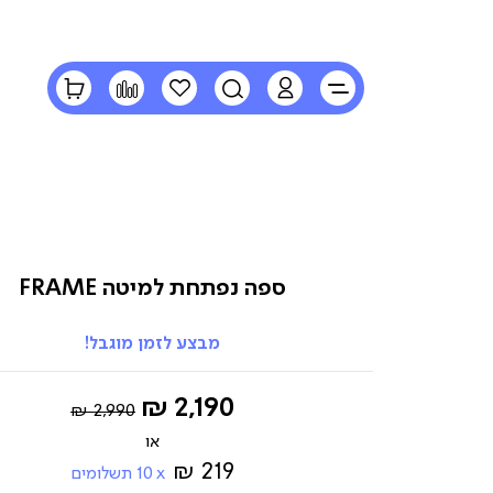
LOGIN
חיפוש
הרשימה
השוואה
הסל
שלי
שלי
ספה נפתחת למיטה FRAME
מבצע לזמן מוגבל!
Regular
החל
2,190 ₪
2,990 ₪
Price
מ-
219 ₪
10
תשלומים