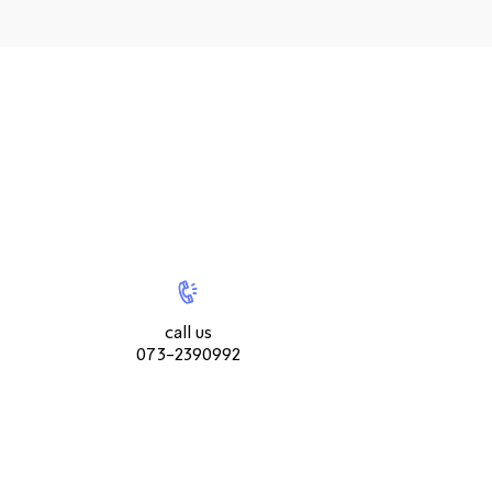
אפור כהה, אפור בהיר וחאקי בהיר
ריפוד:
100% פוליאסטר
חשוב שתדעו:
ניתן לניקוי עם מגבון לח
הספה מגיעה עם אחריות לשנה
מבנה עץ
|
call
|
צור
us073-
צור
ארץ ייצור: סין
קשר
2390992
קשר
תיתכן סטייה של עד 2% במידות ובגוון
עמוד
עמוד
call us
מוצר
מוצר
073-2390992
(9)
(9)