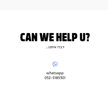
CAN WE HELP U?
דברו איתנו...
|
|
whatsapp052-
|
צור
5185301
צור
לנו
צור
קשר
קשר
מיי
קש
עמוד
עמוד
עמו
whatsapp
מוצר
מוצר
מוצ
052-5185301
(9)
(9)
(9)