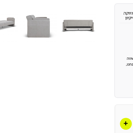
זוקה
יקיון
ווה
נו,
את
טוב!