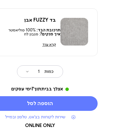
בד FUZZY אבן
תרכובת הבד:
100% פוליאסטר
איך מנקים?
: מגבון לח
קרא עוד
כמות
אצלך בבית
תוך
7
ימי עסקים
הוספה לסל
|
שירות לקוחות בצ'אט, טלפון ובמייל
תומכי
מכירה
ONLINE ONLY
(7)