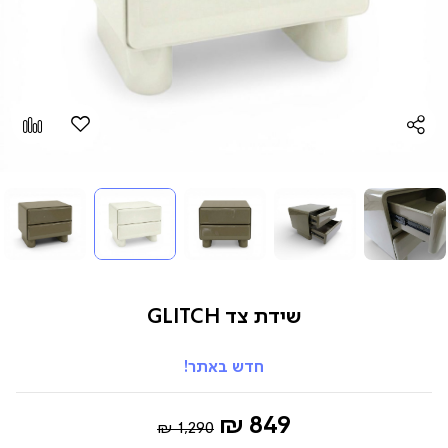
הוספה
Add
למועדפים
to
pare
שידת צד GLITCH
חדש באתר!
Regular
החל
849 ₪
1,290 ₪
Price