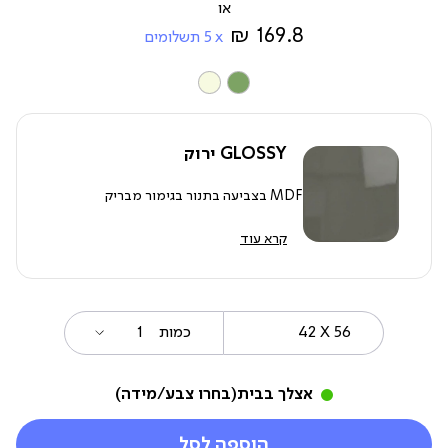
מ-
169.8 ₪
5
תשלומים
צבע
GLOSSY ירוק
MDF בצביעה בתנור בגימור מבריק
קרא עוד
42
מידה
כמות
X
56
אצלך בבית
(בחרו צבע/מידה)
הוספה לסל