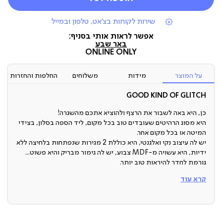
|
שירות לקוחות בצ'אט, טלפון ובמייל
תומכי
מכירה
אפשר לראות אותי בסניף:
(7)
באר שבע
ONLINE ONLY
על המוצר
מידות
משלוחים
החלפות והחזרות
GOOD KIND OF GLITCH
כן, היא באה לשבור את הרצף ולהוציא אתכם מהשגרה!
היא מסוג הרהיטים שעובדים טוב בכל מקום, ליד הספה בסלון, בצידי
המיטה או בכל מקום אחר.
יש לה עיצוב נקי ואלגנטי, היא כוללת 2 מגירות שנפתחות בלחיצה ללא
ידיות, היא עשויה מ-MDF צבוע, יש לה גימור מבריק והיא פשוט...
גורמת לחדר להיראות טוב יותר.
קרא עוד
שידת צד
שימו הכל בצד ותתרכזו: השידה הזו מוכיחה שאפשר להיות קלאסית
ומיוחדת בו זמנית! אז אם מתחשק לכם להכניס פיס שמצד אחד
ישתלב ומצד שני אין מצב שלא ישימו לב אליו, זה זה.