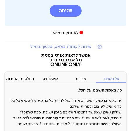
שליחה
לא זמין במלאי
|
שירות לקוחות בצ'אט, טלפון ובמייל
תומכי
מכירה
אפשר לראות אותי בסניף:
(7)
תל אביב
בני ברק
ONLINE ONLY
על המוצר
מידות
משלוחים
החלפות והחזרות
כן, באמת חשבנו על הכל.
זה לא מובן מאליו שפריט אחד יכול להיות כל כך מינימליסטי אבל כל
כך מועיל, לעיצוב ולנוחות שלכם:
שולחן נשכן שאפשר להצמיד אליכם בזמן ישיבה, ככה שתוכלו
לעבוד, לאכול או פשוט לשים פריטים דקורטיביים שיבואו לכם בטוב.
השולחן עשוי ממתכת ומגיע ב-2 מידות שונות ו-3 צבעים שונים.