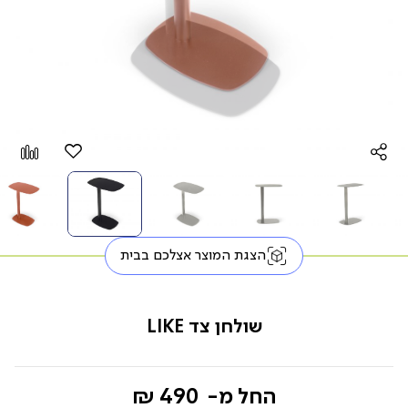
הוספה
Add
למועדפים
to
pare
הצגת המוצר אצלכם בבית
שולחן צד LIKE
החל מ-
490 ₪