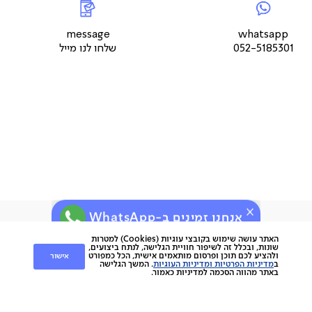
ארץ ייצור: סין
5
צור
לנו
צור
צור
קשר
מייל
קשר
קשר
תיתכן סטייה של עד 2% במידות ובגוון
עמוד
עמוד
עמוד
message
whatsapp
מוצר
מוצר
מוצר
052-5185301
שלחו לנו מייל
(9)
(9)
(9)
אנחנו זמינים ב-WhatsApp
ירות
קוחות
שירות לקוחות
האתר עושה שימוש בקובצי עוגיות (Cookies) למטרות
שונות, ובכלל זה לשיפור חוויית הגלישה, לנתח ביצועים,
אישור
ולהציע לכם תוכן ופרסום מותאמים אישית, הכל כמפורט
nap
ב
מדיניות הפרטיות ומדיניות העוגיות
. המשך הגלישה
החלפות והחזרות
napo
באתר מהווה הסכמה למדיניות כאמור.
תשלומים
וצרים
משלוחים
סניפים
מוצרים