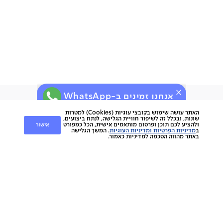
אחריות לשנה
ניתן לתלות על קיר גבס
תוצרת סין
תיתכן סטייה של עד 2% במידות ובגוון
אנחנו זמינים ב-WhatsApp
ירות
קוחות
שירות לקוחות
האתר עושה שימוש בקובצי עוגיות (Cookies) למטרות
שונות, ובכלל זה לשיפור חוויית הגלישה, לנתח ביצועים,
אישור
ולהציע לכם תוכן ופרסום מותאמים אישית, הכל כמפורט
nap
ב
מדיניות הפרטיות ומדיניות העוגיות
. המשך הגלישה
החלפות והחזרות
napo
באתר מהווה הסכמה למדיניות כאמור.
תשלומים
וצרים
משלוחים
סניפים
מוצרים
ביטול עסקה
הסיפור שלנו
אחריות
כתבו עלינו
ספות
נגישות
מגזין
כורסאות
תקנון מועדון לקוחות
צרו קשר
מזרנים
תקנון האתר
מיטות