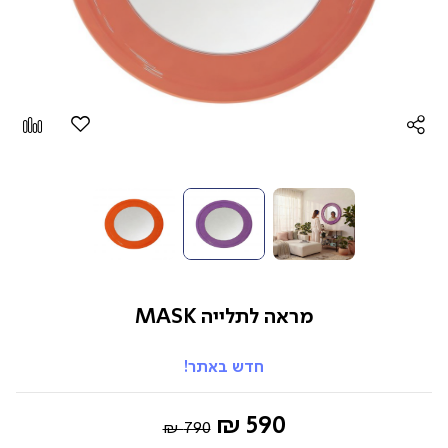
הוספה
Add
למועדפים
to
pare
מראה לתלייה MASK
חדש באתר!
Regular
החל
590 ₪
790 ₪
Price