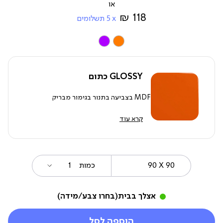
מ-
118 ₪
5
תשלומים
צבע
GLOSSY כתום
MDF בצביעה בתנור בגימור מבריק
קרא עוד
90
מידה
כמות
X
90
אצלך בבית
(בחרו צבע/מידה)
הוספה לסל