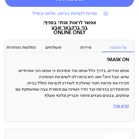
|
שירות לקוחות בצ'אט, טלפון ובמייל
תומכי
מכירה
אפשר לראות אותי בסניף:
(7)
בני ברק
באר שבע
ONLINE ONLY
על המוצר
מידות
משלוחים
החלפות והחזרות
MASK ON!
אנחנו מודים, בדרך כלל אנחנו נגד מסיכות כי אנחנו הכי אמיתיים
שיש, אבל היא? וואו. היא גרמה לנו לשים את המסיכה.
תכירו את מראת הקיר שהולכת לשדרג לכם את החלל בבית,
מהמסדרון בכניסה ועד חדר השינה עם מסגרת עבה שמשחקת עם
עומקים, צבעים נועזים וגימור מבריק וגלוסי מעלף.
קרא עוד
מראה מעוצבת
כל אחד ואחת צריך מראה בבית, אבל רק אלו שרוצים עיצוב מיוחד
בבית - צריכים את המראה המעוצבת הזו:
עם מסגרת מעוצבת, צבעים סולידיים או נועזים יותר, גימור מבריק
(ליטרלי!) ומידות מדוייקות - זאת המראה שלכם.