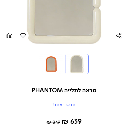
הוספה
Add
למועדפים
to
pare
מראה לתלייה PHANTOM
חדש באתר!
Regular
החל
639 ₪
849 ₪
Price