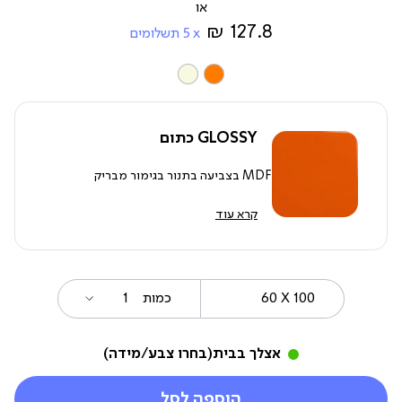
מ-
127.8 ₪
5
תשלומים
צבע
GLOSSY כתום
MDF בצביעה בתנור בגימור מבריק
קרא עוד
60
מידה
כמות
X
100
אצלך בבית
(בחרו צבע/מידה)
הוספה לסל