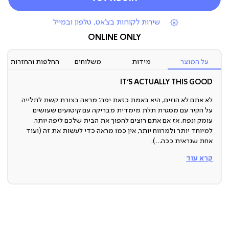
|
שירות לקוחות בצ'אט, טלפון ובמייל
תומכי
מכירה
ONLINE ONLY
(7)
על המוצר
מידות
משלוחים
החלפות והחזרות
IT’S ACTUALLY THIS GOOD
לא אתם לא הוזים, היא באמת כזאת יפה: מראה בצורת קשת לתלייה
על הקיר עם מסגרת תלת מימדית מבריקה עם קיטועים שעושים
עומק ונפח. אז אם אתם רוצים להפוך את הבית שלכם ליפה יותר,
למיוחד יותר ולמרווח יותר, אין כמו מראה כדי לעשות את זה (ועוד
אחת שנראית ככה…).
קרא עוד
מראה מעוצבת
בואו נעשה רגע סדר. מראה היא לא (רק) המקום להתארגן מולו כדי
ליצור את הלוק המושלם שלכם. היא זאת שיוצרת את הלוק המושלם
בבית!
אז יאללה, תתקדמו ותתחילו להשתמש בפריט הריהוט שהכי לוקחים
אותו כמובן מאליו - ברצינות.