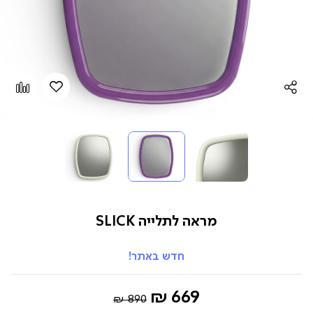
הוספה
Add
למועדפים
to
pare
מראה לתלייה SLICK
חדש באתר!
Regular
החל
669 ₪
890 ₪
Price