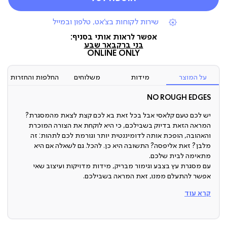
|
שירות לקוחות בצ'אט, טלפון ובמייל
תומכי
מכירה
אפשר לראות אותי בסניף:
(7)
בני ברק
באר שבע
ONLINE ONLY
על המוצר
מידות
משלוחים
החלפות והחזרות
NO ROUGH EDGES
יש לכם טעם קלאסי אבל בכל זאת בא לכם קצת לצאת מהמסגרת?
המראה הזאת בדיוק בשבילכם, כי היא לוקחת את הצורה המוכרת
והאהובה, הופכת אותה לדומיננטית יותר וגורמת לכם לתהות: זה
מלבן? זאת אליפסה? התשובה היא כן. להכל. גם לשאלה אם היא
מתאימה לבית שלכם.
עם מסגרת עץ בצבע וגימור מבריק, מידות מדויקות ועיצוב שאי
אפשר להתעלם ממנו, זאת המראה בשבילכם.
קרא עוד
מראה מעוצבת
אין אקססורי שימושי יותר ממראה.
היא מגדילה את החלל, מכניסה אור לבית ואם היא באמת נראית טוב