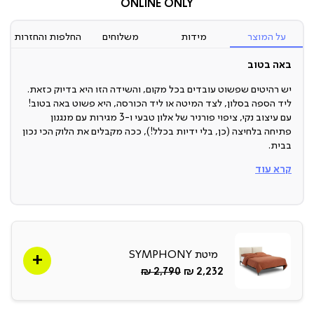
ONLINE ONLY
על המוצר
מידות
משלוחים
החלפות והחזרות
באה בטוב
יש רהיטים שפשוט עובדים בכל מקום, והשידה הזו היא בדיוק כזאת.
ליד הספה בסלון, לצד המיטה או ליד הכורסה, היא פשוט באה בטוב!
עם עיצוב נקי, ציפוי פורניר של אלון טבעי ו-3 מגירות עם מנגנון
פתיחה בלחיצה (כן, בלי ידיות בכלל!), ככה מקבלים את הלוק הכי נכון
בבית.
קרא עוד
שידת צד
זאת לא סתם שידה, היא פיס עיצובי!
העיצוב שלה משלב פורניר עץ אלון טבעי עם קווים עגולים שעושים
נעים בעיניים, היא יושבת על בסיס נסתר שנותן לה מראה יציב
ויוקרתי, ובואו נודה על האמת היא פשוט היסטרית.
מיטת SYMPHONY
החל
Regular
2,790 ₪
2,232 ₪
שלוש מגירות
מ-
Price
היא לא רק יפה, היא גם פרקטית!
השידה כוללת 3 מגירות מרווחות שאפשר לשים בהן את כל מה שבא