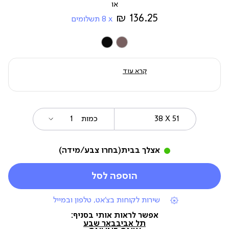
מ-
136.25 ₪
8
תשלומים
צבע
קרא עוד
38
מידה
כמות
X
51
אצלך בבית
(בחרו צבע/מידה)
הוספה לסל
|
שירות לקוחות בצ'אט, טלפון ובמייל
תומכי
מכירה
אפשר לראות אותי בסניף:
(7)
תל אביב
באר שבע