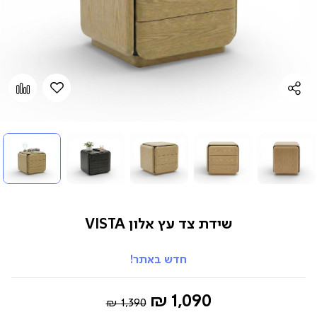
הוספה
Add
למועדפים
to
pare
שידת צד עץ אלון VISTA
חדש באתר!
Regular
החל
1,090 ₪
1,390 ₪
Price