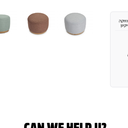
זוקה
יקיון
תו
ירה
CAN WE HELP U?