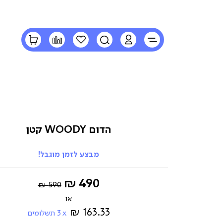
LOGIN
חיפוש
הרשימה
השוואה
הסל
שלי
שלי
הדום WOODY קטן
מבצע לזמן מוגבל!
Regular
החל
490 ₪
590 ₪
Price
מ-
163.33 ₪
3
תשלומים