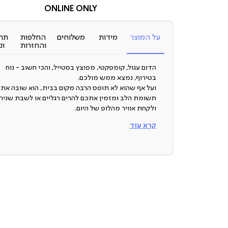
מכירה
ONLINE ONLY
(7)
על המוצר
מידות
משלוחים
החלפות
תח
והחזרות
ונ
הדום עגול, קומפקטי, מפוצץ בסטייל, והכי חשוב - נוח
בטירוף, נמצא ממש מולכם.
ועל אף שהוא לא תופס הרבה מקום בבית, הוא שובה את
תשומת הלב ומזמין אתכם להרים רגליים או לשבת שניה
ולקחת אוויר מהלופ של היום.
קרא עוד
הדום WOODY מגיע בשלושה צבעים, עשוי מעץ הגומי
בבסיס, בד 100% פוליאסטר ומילוי ספוג. ואם תרצו, או
הדגם האהוב קיים אפילו בגרסה מוקטנת. שדרגו את האוו
והכניסו את WOODY לבית או למשרד.
ארץ ייצור: סין
תיתכן סטייה של עד 2% במידות ובגוון