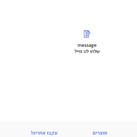
messageשלחו
|
צור
ל
ר
קשר
ד
עמוד
message
ר
מוצר
שלחו לנו מייל
(9)
מוצרים
מוצרים
עקבו אחרינו!