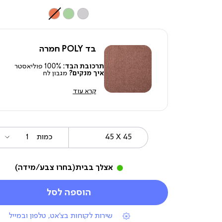
צבע
בד POLY חמרה
תרכובת הבד:
100% פוליאסטר
איך מנקים?
מגבון לח
קרא עוד
45
מידה
כמות
X
45
אצלך בבית
(בחרו צבע/מידה)
הוספה לסל
|
שירות לקוחות בצ'אט, טלפון ובמייל
תומכי