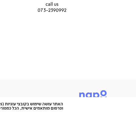
עמוד
עמוד
call us
תראו אותו! למה? כי הוא פשוט יפהפה!
מוצר
מוצר
073-2390992
המשטח העליון עגול והתחתון זוויתי, ככה שאפשר לשים 
(9)
(9)
ספרים או מגזינים. סטייל!
חשוב שתדעו:
אחריות לשנה
עובי זכוכית 10 מ”מ
ארץ ייצור: סין
תיתכן סטייה של עד 2% במידות ובגוון
ופרסום מותאמים אישית, הכל כמפורט
היוש, אנחנו נאפו, מותג לעיצוב הבית שמציע רהיטים בהש
כי כמו שכל אחד מאיתנו הוא מיוחד - ככה גם הרהיטים שלנו
אפשר להיות מיוחד ולא סטנדרטי, מפתיע ולא צפוי, להעז ו
אתם רק צריכים לעשות את זה במקום הנכון. והמקום הנכון 