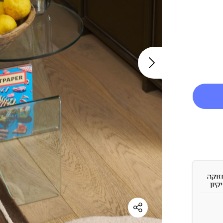
זוקה
יקיון