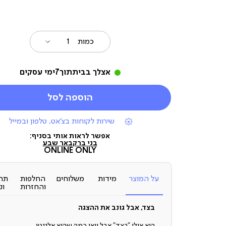
כמות
אצלך בבית
תוך
7
ימי עסקים
הוספה לסל
|
שירות לקוחות בצ'אט, טלפון ובמייל
תומכי
מכירה
אפשר לראות אותי בסניף:
(7)
בני ברק
באר שבע
ONLINE ONLY
על המוצר
מידות
משלוחים
החלפות
תח
והחזרות
ונ
בצד, אבל גונב את ההצגה
הוא אולי ”בצד” אבל וואו כמה שהוא אלגנטי...