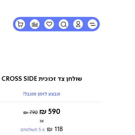
LOGIN
חיפוש
הרשימה
השוואה
הסל
שלי
שלי
שולחן צד זכוכית CROSS SIDE
מבצע לזמן מוגבל!
Regular
החל
590 ₪
790 ₪
Price
מ-
118 ₪
5
תשלומים