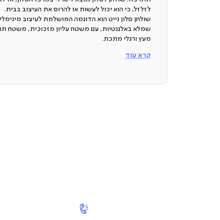
לזלזל, כי הוא יכול לעשות או להרוס את העיצוב בבית.
שולחן סלון נייט הוא הדוגמה המושלמת לעיצוב מינימלי
שמלא באלגנטיות, עם משטח עליון מזכוכית, משטח תח
מעץ ורגלי מתכת.
קרא עוד
שולחן לסלון
שולחן שכל דבר בו אלגנטי בטירוף, מהמשטח העליון שע
מזכוכית שחורה, דרך המשטח התחתון שעשוי עץ ועד רג
המתכת המושחרות שאוספות הכל יחד לשולחן שיקי ומ
בסטייל.
משטח עליון מזכוכית מחוסמת
החלק העליון של השולחן עשוי מזכוכית, חומר אלגנטי
לכשעצמו, והזכוכית הזאת גם שחורה - ללא ספק אחד
הצבעים האלגנטיים שקיימים.
משטח תחתון מעץ
|
call
|
יו נואו אס, אנחנו אוהבים שנוח לנו. השולחן הזה כולל גם
צור
us073-
צור
קשר
2390992
קשר
משטח תחתון שתוכלו לשמור בו את מה שתרצו שיהיה 