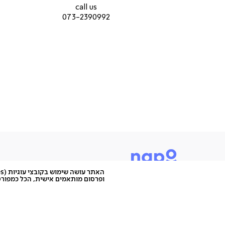
עמוד
עמוד
call us
בשלוף, אבל לא ככה בפנים של כולם.
מוצר
מוצר
073-2390992
(9)
(9)
רגלי מתכת
יפה מכף רגל ועד ראש: השולחן בעל רגלי מתכת קלאסיו
משלימות את העיצוב בול.
חשוב שתדעו:
החלק התחתון של השולחן בעל גימור פורמייקה בצב
OAK
אחריות לשנה
ארץ ייצור: סין
תיתכן סטייה של עד 2% במידות ובגוון
ופרסום מותאמים אישית, הכל כמפורט
היוש, אנחנו נאפו, מותג לעיצוב הבית שמציע רהיטים בהש
כי כמו שכל אחד מאיתנו הוא מיוחד - ככה גם הרהיטים שלנו
אפשר להיות מיוחד ולא סטנדרטי, מפתיע ולא צפוי, להעז ו
אתם רק צריכים לעשות את זה במקום הנכון. והמקום הנכון 