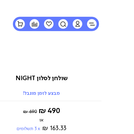
LOGIN
חיפוש
הרשימה
השוואה
הסל
שלי
שלי
שולחן לסלון NIGHT
מבצע לזמן מוגבל!
Regular
החל
490 ₪
690 ₪
Price
מ-
163.33 ₪
3
תשלומים