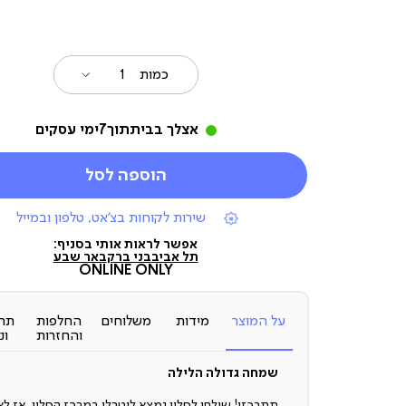
כמות
אצלך בבית
תוך
7
ימי עסקים
הוספה לסל
|
שירות לקוחות בצ'אט, טלפון ובמייל
תומכי
מכירה
אפשר לראות אותי בסניף:
(7)
תל אביב
בני ברק
באר שבע
ONLINE ONLY
על המוצר
מידות
משלוחים
החלפות
תח
והחזרות
ונ
שמחה גדולה הלילה
תתרכזו! שולחן לסלון נמצא ליטרלי במרכז הסלון, אז לא