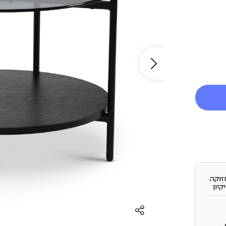
זוקה
יקיון