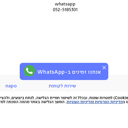
עמוד
עמוד
עמו
whatsapp
מוצר
מוצר
מוצ
052-5185301
(9)
(9)
(9)
ת,
יעת
אנחנו זמינים ב-WhatsApp
שירות
napo
שירות לקוחות
napo
לקוחות
החלפות והחזרות
סניפים
האתר עושה שימוש בקובצי עוגיות (Cookies) למטרות שונות, ובכלל זה לשיפור חוויית הגלישה, לנתח ביצועים, 
תשלומים
הסיפור של
 ב
מדיניות הפרטיות ומדיניות העוגיות
. המשך הגלישה באתר מהווה הסכמה למדינ
ראת אנשים,
משלוחים
כתבו עלינו
 צריכים להיות.
ביטול עסקה
מגזין
לא להשתעמם,
אחריות
צרו קשר
הוא נאפו.
נגישות
תקנון האת