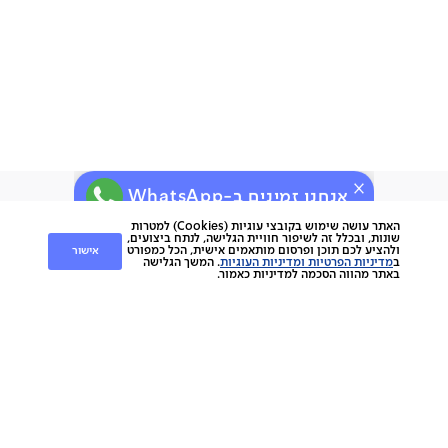
אנחנו זמינים ב-WhatsApp
ירות
קוחות
שירות לקוחות
האתר עושה שימוש בקובצי עוגיות (Cookies) למטרות
שונות, ובכלל זה לשיפור חוויית הגלישה, לנתח ביצועים,
אישור
ולהציע לכם תוכן ופרסום מותאמים אישית, הכל כמפורט
nap
ב
מדיניות הפרטיות ומדיניות העוגיות
. המשך הגלישה
החלפות והחזרות
napo
באתר מהווה הסכמה למדיניות כאמור.
תשלומים
וצרים
משלוחים
סניפים
מוצרים
ביטול עסקה
הסיפור שלנו
אחריות
כתבו עלינו
ספות
נגישות
מגזין
כורסאות
תקנון מועדון לקוחות
צרו קשר
מזרנים
תקנון האתר
מיטות