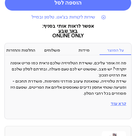
הוספה לסל
|
שירות לקוחות בצ'אט, טלפון ובמייל
תומכי
מכירה
אפשר לראות אותי בסניף:
(7)
באר שבע
ONLINE ONLY
על המוצר
מידות
משלוחים
החלפות והחזרות
מה זה אומר עליכם, ששידת הטלוויזיה שלכם נראית כמו פריט אופנה
יוקרתי? יש מצב, שפשוט יש לכם טעם מעולה, ובחרתם לסלון שלכם
את הרהיט הנכון:
שידת טלוויזיה, שמאזנת עיצוב מודרני וחמימות, משדרת תחכום -
ומציעה שטחי אחסון נדיבים שאוספים אליהם את הפריטים, שפעם היו
מפוזרים בכל רחבי הסלון.
קרא עוד
ארץ ייצור: סין
תיתכן סטייה של עד 2% במידות ובגוון