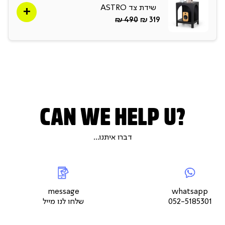
שידת צד ASTRO
החל
Regular
490 ₪
319 ₪
מ-
Price
CAN WE HELP U?
דברו איתנו...
|
whatsap
|
|
messageשלחו
5
צור
לנו
צור
צור
קשר
מייל
קשר
קשר
עמוד
עמוד
עמוד
message
whatsapp
מוצר
מוצר
מוצר
052-5185301
שלחו לנו מייל
(9)
(9)
(9)