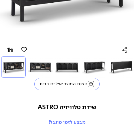
הוספה
Add
למועדפים
to
pare
הצגת המוצר אצלכם בבית
שידת טלוויזיה ASTRO
מבצע לזמן מוגבל!