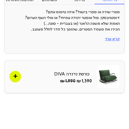
ספרי שירה או ספרי בישול? איזה טיפוס אתם?
דוסטויבסקי, פול אוסטר יהודה עמיחי? או אולי השף הערום?
האמת שלא משנה הז’אנר (או בעברית - סוגה…)
הכירו את מעמד הספרים, שהופך כל חדר לחלל מעוצב,
קרא עוד
ועושה המון כבוד לספרים שלכם ולכל מה שתרצו להניח עליו -
כולל עציץ, שעון או אפילו או-דה-טואלט.
בסוף היום, כל אחד יסכים, שמעמד לספרים זו קניה שעושה הרבה
שכל...
ארץ ייצור: סין
כורסת נדנדה DIVA
תיתכן סטייה של עד 2% במידות ובגוון
החל
Regular
1,990 ₪
1,390 ₪
מ-
Price