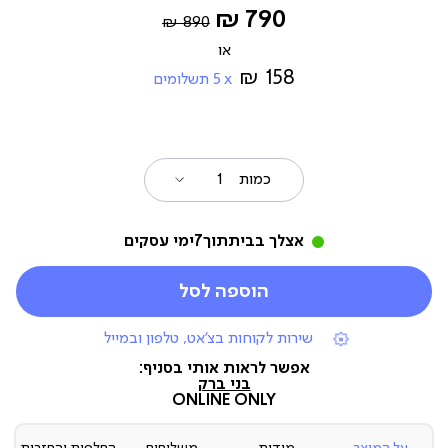
Regular
החל
790 ₪
890 ₪
Price
מ-
158 ₪
5
תשלומים
כמות
אצלך בבית
תוך
7
ימי עסקים
הוספה לסל
|
שירות לקוחות בצ'אט, טלפון ובמייל
תומכי
מכירה
אפשר לראות אותי בסניף:
(7)
בני ברק
ONLINE ONLY
על המוצר
מידות
משלוחים
החלפות והחזרות