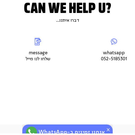
CAN WE HELP U?
דברו איתנו...
|
whatsap
|
|
messageשלחו
5
צור
לנו
צור
צור
קשר
מייל
קשר
קשר
עמוד
עמוד
עמוד
message
whatsapp
מוצר
מוצר
מוצר
052-5185301
שלחו לנו מייל
(9)
(9)
(9)
אנחנו זמינים ב-WhatsApp