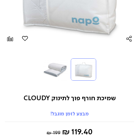
הוספה
Add
למועדפים
to
pare
שמיכת חורף פוך לתינוק CLOUDY
מבצע לזמן מוגבל!
Regular
החל
119.40 ₪
199 ₪
Price