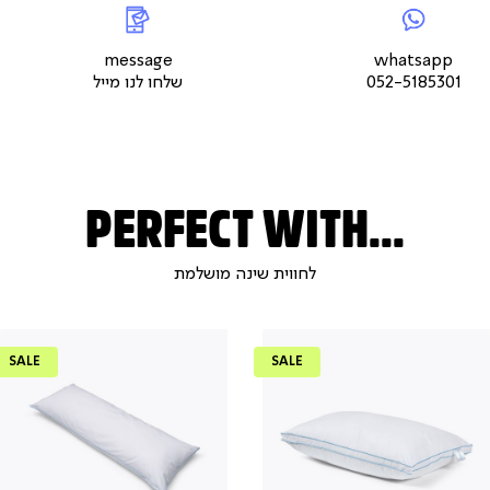
|
whatsap
|
|
messageשלחו
5
צור
לנו
צור
צור
קשר
מייל
קשר
קשר
עמוד
עמוד
עמוד
message
whatsapp
מוצר
מוצר
מוצר
052-5185301
שלחו לנו מייל
(9)
(9)
(9)
PERFECT WITH...
לחווית שינה מושלמת
SALE
SALE