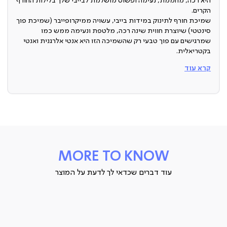
היא רכה, מחממת, נעימה ופשוט מושלמת לבייבי שלך בלילות החורף
הקרים.
שמיכת חורף לתינוק במידות בייבי, עשויה ממיקרופייבר (שמיכת פוך
סינטטי) שיוצרת חווית שינה רכה, מלטפת ונעימה ממש כמו
שמרגישים עם פוך טבעי רק שהשמיכה הזו היא אנטי אלרגנית ואנטי
בקטריאלית.
חומר:
קרא עוד
100% מיקרופייבר, פוך אלטרנטיבי שמעניק את כל היתרונות של
הפוך הטבעי יחד עם תכונות אנטי אלרגניות.
כיסוי:
100% כותנה
מידות:
MORE TO KNOW
150X100 ס”מ
עוד דברים שכדאי לך לדעת על המוצר
ארץ ייצור: סין
תיתכן סטייה של עד 2% במידות ובגוון