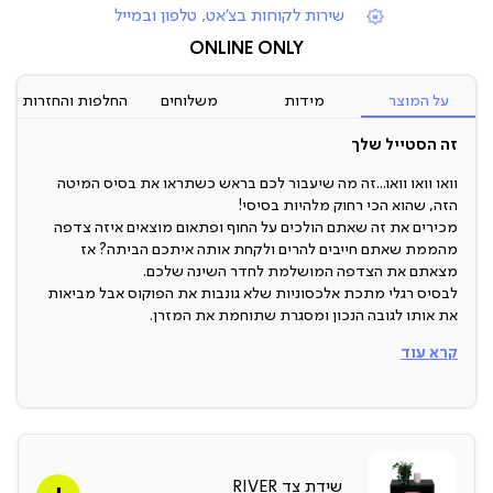
שירות לקוחות בצ'אט, טלפון ובמייל
תומכי
מכירה
ONLINE ONLY
(7)
על המוצר
מידות
משלוחים
החלפות והחזרות
זה הסטייל שלך
וואו וואו וואו...זה מה שיעבור לכם בראש כשתראו את בסיס המיטה
הזה, שהוא הכי רחוק מלהיות בסיסי!
מכירים את זה שאתם הולכים על החוף ופתאום מוצאים איזה צדפה
מהממת שאתם חייבים להרים ולקחת אותה איתכם הביתה? אז
מצאתם את הצדפה המושלמת לחדר השינה שלכם.
לבסיס רגלי מתכת אלכסוניות שלא גונבות את הפוקוס אבל מביאות
את אותו לגובה הנכון ומסגרת שתוחמת את המזרן.
קרא עוד
ראש מיטה מרופד
מראה הצדפה הזה כל כך מרשים והשילוב שלו עם ריפוד הבד מושך
את תשומת הלב כבר במבט ראשון ויגרום לכם להתאהב בשנייה.
והפלוס? מגוון צבעים להתאמה אישית שתתאים לכל סגנון.
שידת צד RIVER