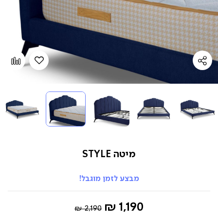
הוספה
Add
למועדפים
to
pare
מיטה STYLE
מבצע לזמן מוגבל!
Regular
החל
1,190 ₪
2,190 ₪
Price