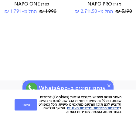
מזרן NAPO PRO
מזרן NAPO ONE
Regular
Regular
3,190 ₪
החל מ-
2,711.50 ₪
1,990 ₪
החל מ-
1,791 ₪
Price
Price
אנחנו זמינים ב-WhatsApp
ירות
קוחות
שירות לקוחות
האתר עושה שימוש בקובצי עוגיות (Cookies) למטרות
שונות, ובכלל זה לשיפור חוויית הגלישה, לנתח ביצועים,
אישור
ולהציע לכם תוכן ופרסום מותאמים אישית, הכל כמפורט
nap
ב
מדיניות הפרטיות ומדיניות העוגיות
. המשך הגלישה
החלפות והחזרות
napo
באתר מהווה הסכמה למדיניות כאמור.
תשלומים
וצרים
משלוחים
סניפים
מוצרים
ביטול עסקה
הסיפור שלנו