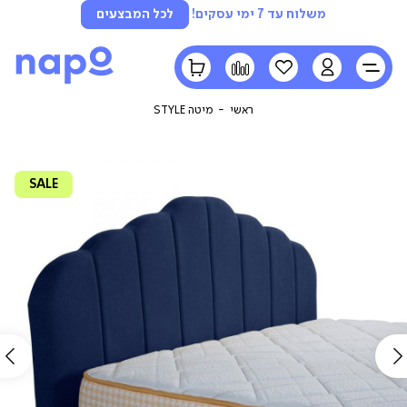
משלוח עד 7 ימי עסקים!
לכל המבצעים
LOGIN
הרשימה
השוואה
הסל
שלי
שלי
ראשי
מיטה STYLE
SALE