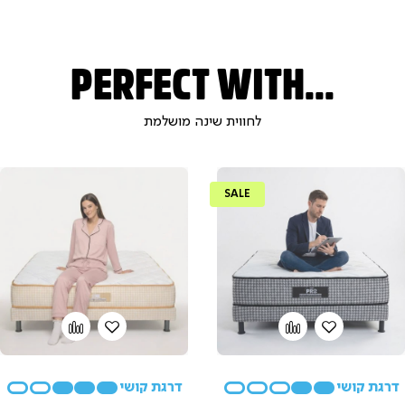
PERFECT WITH...
לחווית שינה מושלמת
SALE
הוספה
Add
הוספה
Add
to
למועדפים
to
למועדפים
compare
compare