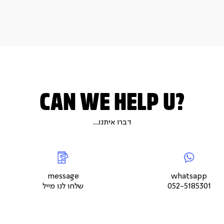
CAN WE HELP U?
דברו איתנו...
|
whatsap
|
|
messageשלחו
5
צור
לנו
צור
צור
קשר
מייל
קשר
קשר
עמוד
עמוד
עמוד
message
whatsapp
מוצר
מוצר
מוצר
052-5185301
שלחו לנו מייל
(9)
(9)
(9)