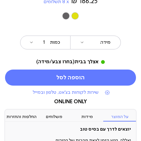
186.25 ₪
8
תשלומים
צבע
מידה
כמות
אצלך בבית
(בחרו צבע/מידה)
הוספה לסל
|
שירות לקוחות בצ'אט, טלפון ובמייל
תומכי
מכירה
ONLINE ONLY
(7)
על המוצר
מידות
משלוחים
החלפות והחזרות
יוצאים לדרך עם בסיס טוב
יאללה, הגיע הזמן לצאת מהבית של ההורים.