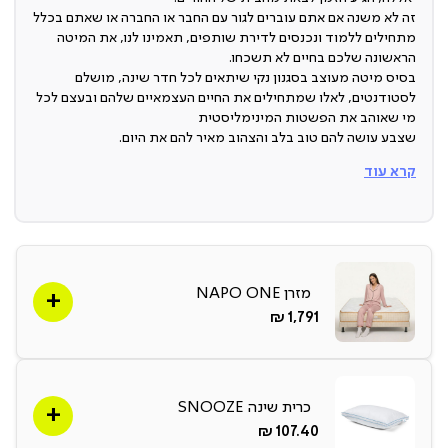
זה לא משנה אם אתם עוברים לגור עם החבר או החברה או שאתם בכלל
מתחילים ללמוד ונכנסים לדירת שותפים, תאמינו לנו, את המיטה
הראשונה שלכם בחיים לא תשכחו.
בסיס מיטה מעוצב בסגנון נקי שיתאים לכל חדר שינה, מושלם
לסטודנטים, לאלו שמתחילים את החיים העצמאיים שלהם ובעצם לכל
מי שאוהב את הפשטות המינימליסטית
שצבע עושה להם טוב בלב והצהוב מאיר להם את היום.
קרא עוד
עיצוב נקי עם פלפל
בסיס בצבע צהוב שיכניס עניין ושמחת חיים לחדר השינה.
מבחר מידות
מזרן NAPO ONE
החדר קומפקטי? בא לכם דווקא להתפנק עם מיטה רחבה? הבסיס
זמין ב-3 מידות שונות!
החל
1,791 ₪
מ-
עיצוב נקי
בסיס צהוב בעיצוב נקי שישתלב בכל חדר שינה.
כרית שינה SNOOZE
החל
107.40 ₪
מ-