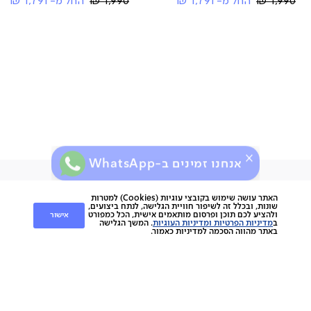
Regular
Regular
1,990 ₪
החל מ-
1,791 ₪
1,990 ₪
החל מ-
1,791 ₪
Price
Price
אנחנו זמינים ב-WhatsApp
ירות
קוחות
שירות לקוחות
האתר עושה שימוש בקובצי עוגיות (Cookies) למטרות
שונות, ובכלל זה לשיפור חוויית הגלישה, לנתח ביצועים,
אישור
ולהציע לכם תוכן ופרסום מותאמים אישית, הכל כמפורט
nap
ב
מדיניות הפרטיות ומדיניות העוגיות
. המשך הגלישה
החלפות והחזרות
napo
באתר מהווה הסכמה למדיניות כאמור.
תשלומים
וצרים
משלוחים
סניפים
מוצרים
ביטול עסקה
הסיפור שלנו
אחריות
כתבו עלינו
ספות
נגישות
מגזין