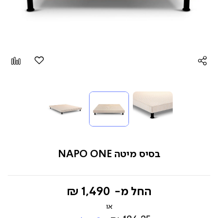
הוספה
Add
למועדפים
to
pare
בסיס מיטה NAPO ONE
החל מ-
1,490 ₪