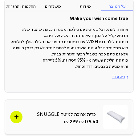
על המוצר
מידות
משלוחים
החלפות והחזרות
Make your wish come true
אחחח...להתכרבל במיטה עם פיג’מה מפנקת כזאת שהבד שלה
מרגיש קליל על הגוף והיא נותנת הרגשה של בית...
כותונת לילה דגם WISH עם כפתורים תהפוך את הלילה שלך לחלומי,
היא מתאימה לכל עונות השנה ונעים להיות איתה לא רק בזמן השינה,
אלא גם סתם ככה בשביל הכיף והנוחות בבית.
כותונת הלילה עשויה מ- 95% ויסקוזה, 5% לייקרה
והיא מגיעה בצבעים ורוד וכחול.
חומר
קרא עוד
95% ויסקוזה, 5% לייקרה
צבעים
כרית ארוכה למיטה SNUGGLE
ורוד או כחול
החל
Regular
299 ₪
179.40 ₪
מ-
Price
מידות