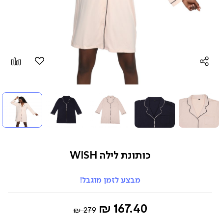
הוספה
Add
למועדפים
to
pare
כותונת לילה WISH
מבצע לזמן מוגבל!
Regular
החל
167.40 ₪
279 ₪
Price