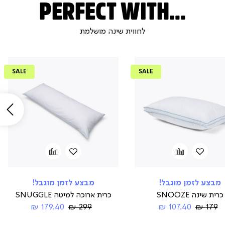
PERFECT WITH...
לחווית שינה מושלמת
SALE
SALE
שמ
הוספה
Add
הוספה
Add
to
למועדפים
to
למועדפים
compare
compare
מבצע לזמן מוגבל!
מבצע לזמן מוגבל!
כרית שינה SNOOZE
כרית ארוכה למיטה SNUGGLE
Regular
החל
Regular
החל
179.40 ₪
299 ₪
107.40 ₪
179 ₪
Price
מ-
Price
מ-