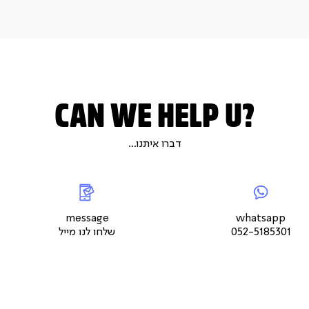
CAN WE HELP U?
דברו איתנו...
|
whatsap
|
|
messageשלחו
5
צור
לנו
צור
צור
קשר
מייל
קשר
קשר
עמוד
עמוד
עמוד
message
whatsapp
מוצר
מוצר
מוצר
052-5185301
שלחו לנו מייל
(9)
(9)
(9)