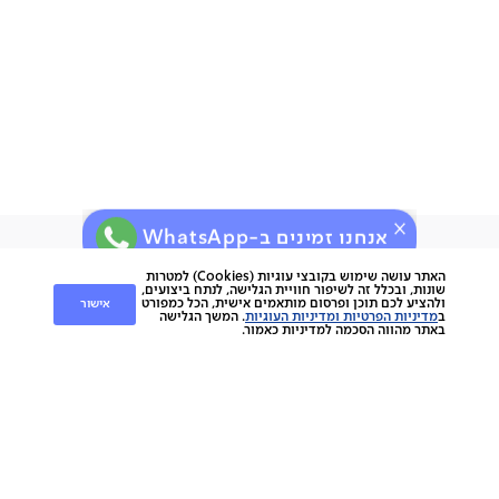
אנחנו זמינים ב-WhatsApp
ירות
קוחות
שירות לקוחות
האתר עושה שימוש בקובצי עוגיות (Cookies) למטרות
שונות, ובכלל זה לשיפור חוויית הגלישה, לנתח ביצועים,
אישור
ולהציע לכם תוכן ופרסום מותאמים אישית, הכל כמפורט
nap
ב
מדיניות הפרטיות ומדיניות העוגיות
. המשך הגלישה
החלפות והחזרות
napo
באתר מהווה הסכמה למדיניות כאמור.
תשלומים
וצרים
משלוחים
סניפים
מוצרים
ביטול עסקה
הסיפור שלנו
אחריות
כתבו עלינו
ספות
נגישות
מגזין
כורסאות
תקנון מועדון לקוחות
צרו קשר
מזרנים