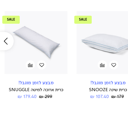
SALE
SALE
שמ
הוספה
Add
הוספה
Add
to
למועדפים
to
למועדפים
compare
compare
מבצע לזמן מוגבל!
מבצע לזמן מוגבל!
כרית שינה SNOOZE
כרית ארוכה למיטה SNUGGLE
Regular
החל
Regular
החל
179.40 ₪
299 ₪
107.40 ₪
179 ₪
Price
מ-
Price
מ-