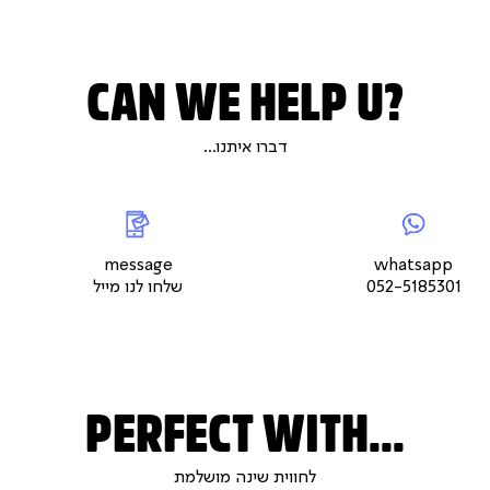
CAN WE HELP U?
דברו איתנו...
|
whatsap
|
|
messageשלחו
5
צור
לנו
צור
צור
קשר
מייל
קשר
קשר
עמוד
עמוד
עמוד
message
whatsapp
מוצר
מוצר
מוצר
052-5185301
שלחו לנו מייל
(9)
(9)
(9)
PERFECT WITH...
לחווית שינה מושלמת