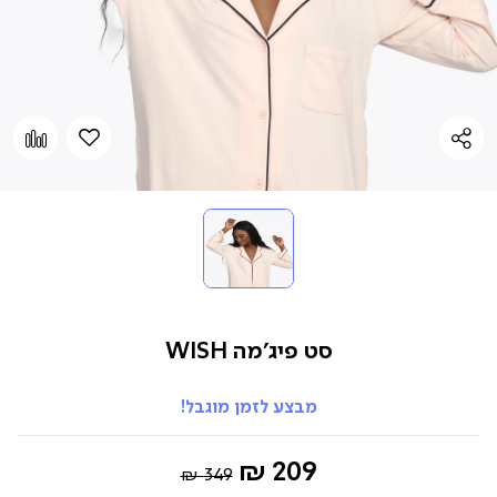
הוספה
Add
למועדפים
to
pare
סט פיג’מה WISH
מבצע לזמן מוגבל!
Regular
החל
209 ₪
349 ₪
Price