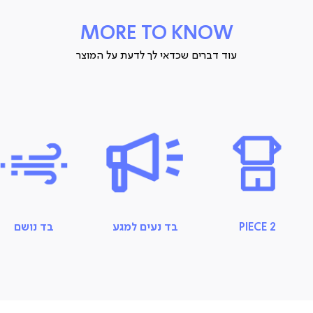
MORE TO KNOW
מידות
עוד דברים שכדאי לך לדעת על המוצר
S/M/L/XL
ארץ ייצור: סין
תיתכן סטייה של עד 2% במידות ובגוון
2 PIECE
בד נעים למגע
בד נושם