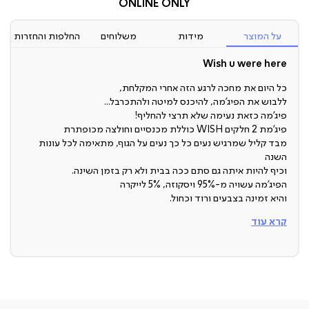
ONLINE ONLY
על המוצר
מידות
משלוחים
החלפות והחזרות
Wish u were here
כל היום את מחכה לרגע הזה אחרי המקלחת,
ללבוש את הפיג’מה, להיכנס למיטה ולהתכרבל...
פיג’מה כזאת נעימה שלא תרצי להחליף!
פיג’מת 2 חלקים WISH כוללת מכנסיים וחולצה מכופתרת
מבד קליל שמרגיש נעים כל כך נעים על הגוף, מתאימה לכל עונות
השנה
וכיף להיות איתה גם סתם ככה בבית ולא רק בזמן השינה.
הפיג’מה עשויה מ-95% ויסקוזה, 5% לייקרה
והיא זמינה בצבעים ורוד וכחול.
חומר
קרא עוד
95% ויסקוזה, 5% לייקרה
צבעים
ורוד או כחול