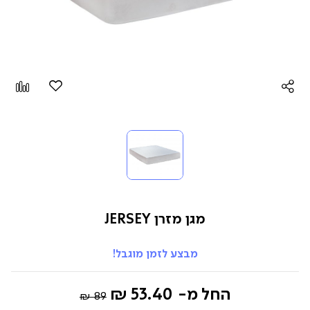
הוספה
Add
למועדפים
to
pare
מגן מזרן JERSEY
מבצע לזמן מוגבל!
Regular
החל מ-
53.40 ₪
89 ₪
Price