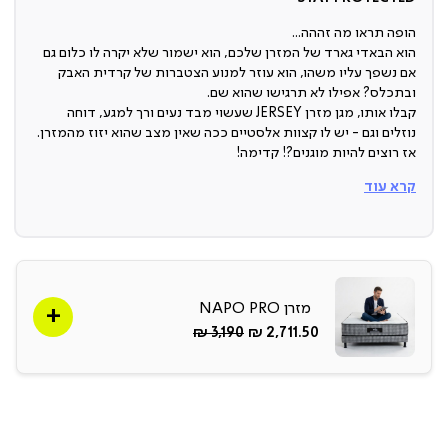
הופה תראו מה זההה...
הוא הבאדי גארד של המזרן שלכם, הוא ישמור שלא יקרה לו כלום גם
אם נשפך עליו משהו, הוא עוזר למנוע הצטברות של קרדית האבק
ובתכלס? אפילו לא תרגישו שהוא שם.
קבלו אותו, מגן מזרן JERSEY שעשוי מבד נעים ורך למגע, דוחה
נוזלים וגם - יש לו קצוות אלסטיים ככה שאין מצב שהוא יזוז מהמזרן.
אז רוצים להיות מוגנים?! קדימה!
בד JERSEY
קרא עוד
מגן המזרן עשוי בבד ג’רסי איכותי, ככה שהוא נעים ורך למגע, אפילו
שהוא דוחה נוזלים!
תודו, זה הכי רחוק ממגני מזרן שנותנים תחושה ניילונית שנדבקת
לחיים.
מזרן NAPO PRO
דוחה נוזלים
החל
Regular
3,190 ₪
2,711.50 ₪
מ-
Price
תכלס, זה אחד הדברים הכי חשובים שעוזר לשמור על המזרן כחדש
לאורך זמן.
מונע מעבר של קרדית האבק
ראיתם פעם איך קרדית האבק נראית מקרוב? תאמינו לנו שהיא לא