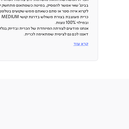
בבינג’ שאי אפשר להפסיק, במיטה כשפתאום מתחשק ל
לקרוא איזה ספר או סתם כשאתם ממש שקועים בטלפון.
כרית מעוצבת בצורת משולש בדרגת קושי MEDIUM
ובמילוי 100% נוצות.
אנחנו מודעים לצורתה המיוחדת של הכרית ובדיוק בגלל
דאגנו לכם גם לציפית שמתאימה לכרית.
חומר:
קרא עוד
100% נוצות
בד חיצוני:
100% כותנה
מתאימה ל:
רביצה בספה או במיטה ובכל מקום בבית כשמתחשק לכ
לשבת בנוח.
דרגת קושי: