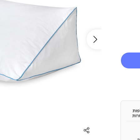
ות
רות
ה