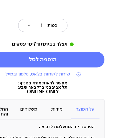
כמות
אצלך בבית
תוך
7
ימי עסקים
הוספה לסל
|
שירות לקוחות בצ'אט, טלפון ובמייל
תומכי
מכירה
אפשר לראות אותי בסניף:
(7)
תל אביב
בני ברק
באר שבע
ONLINE ONLY
על המוצר
מידות
משלוחים
החלפ
והחז
הפרטנרית המושלמת לרביצה
הכרית המשולשת הזאת מושלמת לרביצה מול הטלוויזי