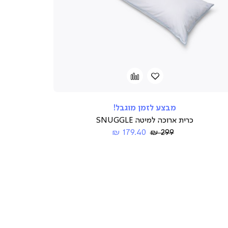
הוספה
Add
to
למועדפים
compare
מבצע לזמן מוגבל!
כרית ארוכה למיטה SNUGGLE
Regular
החל
179.40 ₪
299 ₪
Price
מ-