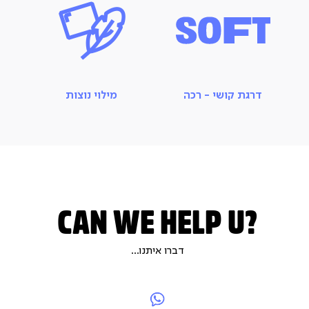
דרגת קושי - רכה
מילוי נוצות
CAN WE HELP U?
דברו איתנו...
|
|
whatsapp052-
|
צור
5185301
צור
לנו
צור