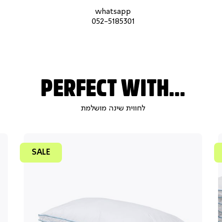
קשר
קשר
מיי
קש
עמוד
עמוד
עמו
whatsapp
מוצר
מוצר
מוצ
052-5185301
(9)
(9)
(9)
PERFECT WITH...
לחווית שינה מושלמת
SALE