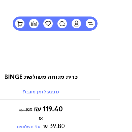
LOGIN
חיפוש
הרשימה
השוואה
הסל
שלי
שלי
כרית מנוחה משולשת BINGE
מבצע לזמן מוגבל!
Regular
החל
119.40 ₪
199 ₪
Price
מ-
39.80 ₪
3
תשלומים