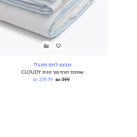
הוספה
Add
to
למועדפים
compare
מבצע לזמן מוגבל!
שמיכת חורף פוך זוגית CLOUDY
Regular
החל
239.39 ₪
399 ₪
Price
מ-