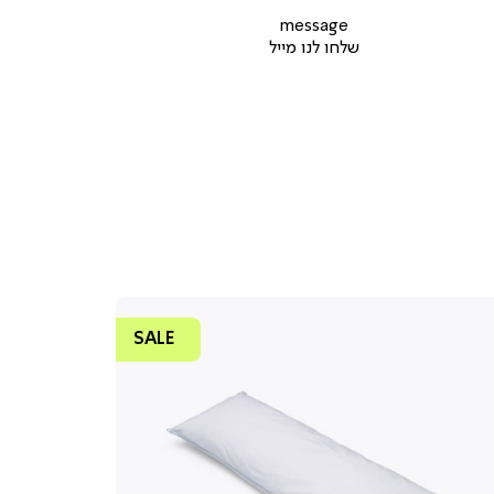
ל
ר
קשר
ד
עמוד
message
ר
מוצר
שלחו לנו מייל
(9)
SALE