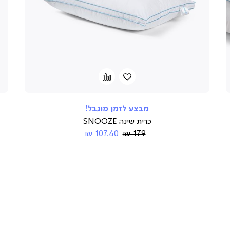
הוספה
Add
to
למועדפים
compare
מבצע לזמן מוגבל!
כרית שינה SNOOZE
Regular
החל
107.40 ₪
179 ₪
Price
מ-