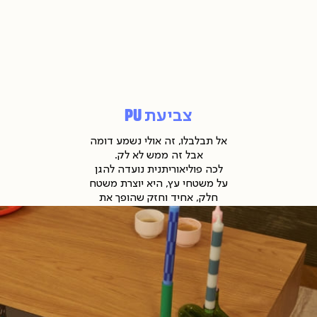
• אל תניחו על המשטח חפצים
חזוקה
חדים ואל תגררו פריטים. תמיד
ניקיון
להרים!
• ניקוי ייעשה במטלית
ביעת
p
מיקרופייבר לחה בלבד.
ובייל
(89
צביעת PU
אל תבלבלו, זה אולי נשמע דומה
אבל זה ממש לא לק.
לכה פוליאוריתנית נועדה להגן
על משטחי עץ, היא יוצרת משטח
חלק, אחיד וחזק שהופך את
משטח העץ
חזוקה
לעמיד בפני שחיקה ומספקת לו
ניקיון
הגנה משריטות, לכלוך וגם -
מנוזלים!
יפוי
ורניר
ובייל
(90