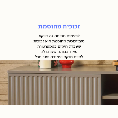
כוכית
ובייל
(87
זכוכית מחוסמת
לפעמים חסימה זה דווקא
טוב:זכוכית מחוסמת היא זכוכית
שעברה חימום בטמפרטורה
מאוד גבוהה שגורם לה
להיות חזקה ועמידה יותר מכל
זכוכית רגילה.
חזוקה
חוץ מזה, זכוכית מחוסמת היא
ניקיון
בטיחותית יותר.
אנחנו לא אומרים שהיא לא יכולה
ביעת
p
להישבר בחיים,
בכל זאת... זכוכית.
ובייל
אבל אם היא נשברת, היא תשבר
(89
לרסיסים קטנים שאינם חדים.
ניקיון ותחזוקה:
כדי לבצע
ניקוי זכוכית
ביעת
מחוסמת
נכון:
p