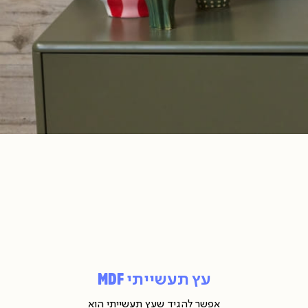
ץ
• ניגוב במטלית מיקרופייבר לחה
עשייתי
(ולא במטלית רגילה).
• תימנעו מחומרי ניקוי ממיסים
ובייל
או כאלו המכילים דטרגנטים
(88
להסרת כתמים.
• תקפידו להגן על חלקי העץ
החשופים.
כך תבטיחו
תחזוקה שוטפת
ושמירה על מראה הבד לאורך
שנים.
ץ
עשייתי
md
חזוקה
ניקיון
ץ
עשייתי
ובייל
(88
עץ תעשייתי MDF
אפשר להגיד שעץ תעשייתי הוא