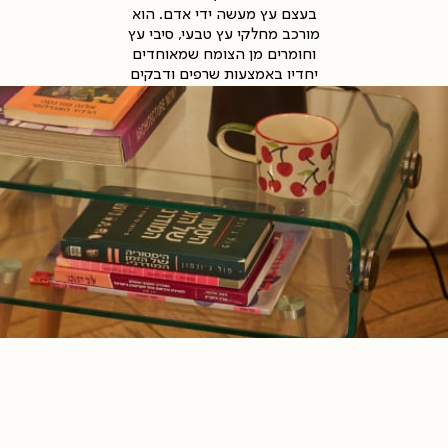
בעצם עץ מעשה ידי אדם. הוא
מורכב מחלקי עץ טבעי, סיבי עץ
וחומרים מן הצומח שמאוחדים
יחדיו באמצעות שרפים ודבקים
מלאכותיים.
חזוקה
ניקיון ותחזוקה:
ניקיון
עבור
תחזוקת עץ תעשייתי
:
• תעברו עם מטלית מיקרופייבר
כוכית
לחה.
ובייל
• מיד לאחר מכן תעברו עם
(87
מטלית יבשה לספיגת הלחות.
• אין להשתמש בחומרים כימיים.
כך תשמרו על
ניקוי רהיטי עץ
ותאריכו את חיי הרהיט.
כוכית
חוסמת
חזוקה
ניקיון