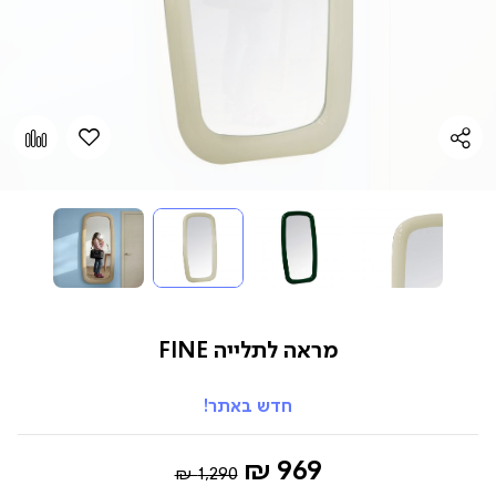
הוספה
Add
למועדפים
to
pare
מראה לתלייה FINE
חדש באתר!
Regular
החל
969 ₪
1,290 ₪
Price