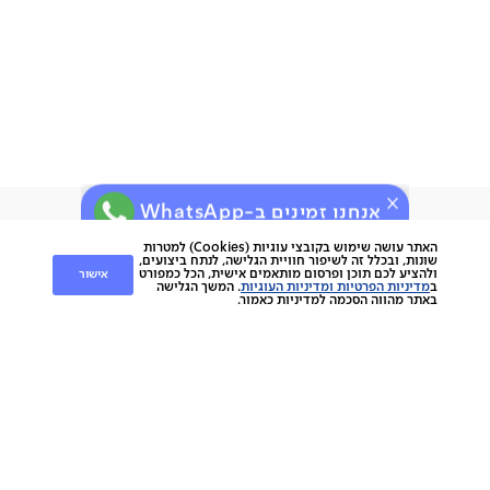
חשוב שתדעו:
אחריות לשנה
ניתן לתלות על קיר גבס
תוצרת סין
תיתכן סטייה של עד 2% במידות ובגוון
אנחנו זמינים ב-WhatsApp
ירות
קוחות
שירות לקוחות
האתר עושה שימוש בקובצי עוגיות (Cookies) למטרות
שונות, ובכלל זה לשיפור חוויית הגלישה, לנתח ביצועים,
אישור
ולהציע לכם תוכן ופרסום מותאמים אישית, הכל כמפורט
nap
ב
מדיניות הפרטיות ומדיניות העוגיות
. המשך הגלישה
החלפות והחזרות
napo
באתר מהווה הסכמה למדיניות כאמור.
תשלומים
וצרים
משלוחים
סניפים
מוצרים
ביטול עסקה
הסיפור שלנו
אחריות
כתבו עלינו
ספות
נגישות
מגזין
כורסאות
תקנון מועדון לקוחות
צרו קשר
מזרנים
תקנון האתר
מיטות