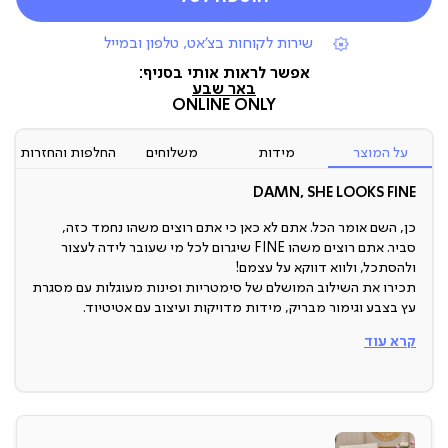
|
שירות לקוחות בצ'אט, טלפון ובמייל
תומכי
מכירה
אפשר לראות אותי בסניף:
(7)
באר שבע
ONLINE ONLY
על המוצר
מידות
משלוחים
החלפות והחזרות
DAMN, SHE LOOKS FINE
כן, השם אומר הכל. אתם לא כאן כי אתם רוצים משהו נחמד כזה,
סביר. אתם רוצים משהו FINE שיגרום לכל מי שעובר לידה לעצור
ולהסתכל, ולווא דווקא על עצמם!
תכירו את השילוב המושלם של סימטריות ופינות מעוגלות עם מסגרת
עץ בצבע וגימור מבריק, מידות מדויקות ועיצוב עם אטיטיוד.
קרא עוד
מראה מעוצבת
אין ספק שמראה היא פריט שימושי בבית. היא קיימת לא רק כדי
להתארגן מולה ולראות את הלוק שדפקתם לעבודה, היא גם מגדילה
לכם את הבית ומאירה אותו.
המראה הזאת עושה עוד יותר מזה: היא מכניסה טאץ’ מלא בסטייל.