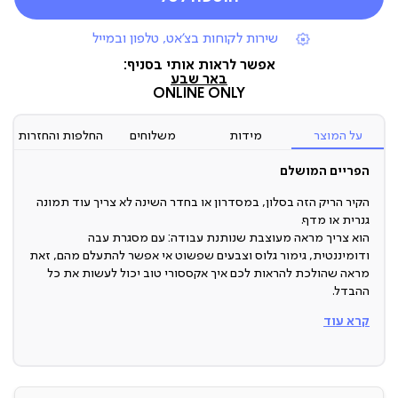
|
שירות לקוחות בצ'אט, טלפון ובמייל
תומכי
מכירה
אפשר לראות אותי בסניף:
(7)
באר שבע
ONLINE ONLY
על המוצר
מידות
משלוחים
החלפות והחזרות
הפריים המושלם
הקיר הריק הזה בסלון, במסדרון או בחדר השינה לא צריך עוד תמונה
גנרית או מדף.
הוא צריך מראה מעוצבת שנותנת עבודה: עם מסגרת עבה
ודומיננטית, גימור גלוס וצבעים שפשוט אי אפשר להתעלם מהם, זאת
מראה שהולכת להראות לכם איך אקססורי טוב יכול לעשות את כל
ההבדל.
קרא עוד
מראה מעוצבת
האמת? מראה היא כבר מזמן לא רק אביזר פרקטי כדי לבדוק את
האאוטפיט לפני שיוצאים מהבית. בעולם ההום-סטיילינג, מראה
מעוצבת היא ה-אקססורי של הבית, היא לא רק האביזר שסוגר את