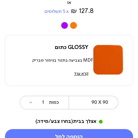
מ-
127.8 ₪
5
תשלומים
צבע
GLOSSY כתום
MDF בצביעה בתנור בגימור מבריק
קרא עוד
90
מידה
כמות
X
90
אצלך בבית
(בחרו צבע/מידה)
הוספה לסל