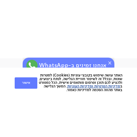
חשוב שתדעו:
אחריות לשנה
ניתן לתלות על קיר גבס
תוצרת סין
תיתכן סטייה של עד 2% במידות ובגוון
אנחנו זמינים ב-WhatsApp
ירות
קוחות
שירות לקוחות
האתר עושה שימוש בקובצי עוגיות (Cookies) למטרות
שונות, ובכלל זה לשיפור חוויית הגלישה, לנתח ביצועים,
אישור
ולהציע לכם תוכן ופרסום מותאמים אישית, הכל כמפורט
nap
ב
מדיניות הפרטיות ומדיניות העוגיות
. המשך הגלישה
החלפות והחזרות
napo
באתר מהווה הסכמה למדיניות כאמור.
תשלומים
וצרים
משלוחים
סניפים
מוצרים
ביטול עסקה
הסיפור שלנו
אחריות
כתבו עלינו
ספות
נגישות
מגזין
כורסאות
תקנון מועדון לקוחות
צרו קשר
מזרנים