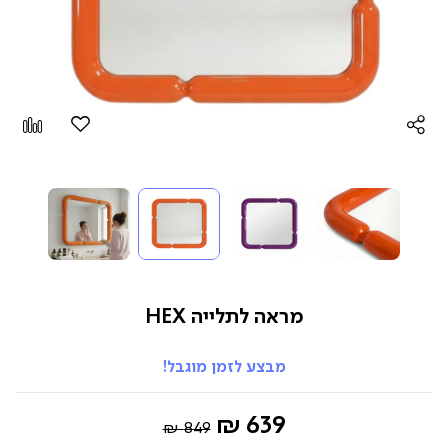
הוספה
Add
למועדפים
to
pare
מראה לתלייה HEX
מבצע לזמן מוגבל!
Regular
החל
639 ₪
849 ₪
Price