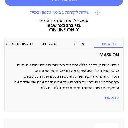
|
שירות לקוחות בצ'אט, טלפון ובמייל
תומכי
מכירה
אפשר לראות אותי בסניף:
(7)
בני ברק
באר שבע
ONLINE ONLY
על המוצר
מידות
משלוחים
החלפות והחזרות
MASK ON!
אנחנו מודים, בדרך כלל אנחנו נגד מסיכות כי אנחנו הכי אמיתיים
שיש, אבל היא? וואו. היא גרמה לנו לשים את המסיכה.
תכירו את מראת הקיר שהולכת לשדרג לכם את החלל בבית,
מהמסדרון בכניסה ועד חדר השינה עם מסגרת עבה שמשחקת עם
עומקים, צבעים נועזים וגימור מבריק וגלוסי מעלף.
קרא עוד
מראה מעוצבת
כל אחד ואחת צריך מראה בבית, אבל רק אלו שרוצים עיצוב מיוחד
בבית - צריכים את המראה המעוצבת הזו:
עם מסגרת מעוצבת, צבעים סולידיים או נועזים יותר, גימור מבריק
(ליטרלי!) ומידות מדוייקות - זאת המראה שלכם.