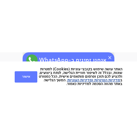
אחריות לשנה
ניתן לתלות על קיר גבס
תוצרת סין
תיתכן סטייה של עד 2% במידות ובגוון
אנחנו זמינים ב-WhatsApp
ירות
קוחות
שירות לקוחות
האתר עושה שימוש בקובצי עוגיות (Cookies) למטרות
שונות, ובכלל זה לשיפור חוויית הגלישה, לנתח ביצועים,
אישור
ולהציע לכם תוכן ופרסום מותאמים אישית, הכל כמפורט
nap
ב
מדיניות הפרטיות ומדיניות העוגיות
. המשך הגלישה
החלפות והחזרות
napo
באתר מהווה הסכמה למדיניות כאמור.
תשלומים
וצרים
משלוחים
סניפים
מוצרים
ביטול עסקה
הסיפור שלנו
אחריות
כתבו עלינו
ספות
נגישות
מגזין
כורסאות
תקנון מועדון לקוחות
צרו קשר
מזרנים
תקנון האתר
מיטות