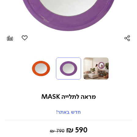
הוספה
Add
למועדפים
to
pare
מראה לתלייה MASK
חדש באתר!
Regular
החל
590 ₪
790 ₪
Price