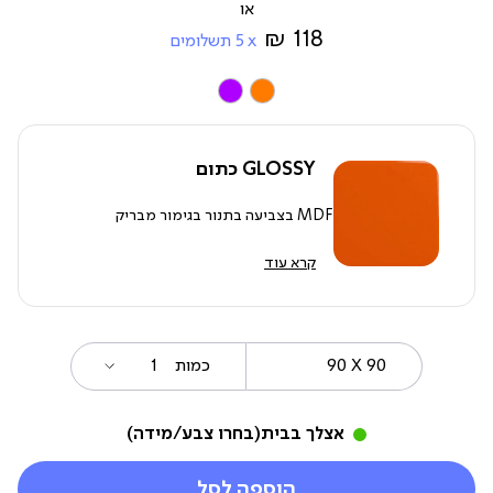
מ-
118 ₪
5
תשלומים
צבע
GLOSSY כתום
MDF בצביעה בתנור בגימור מבריק
קרא עוד
90
מידה
כמות
X
90
אצלך בבית
(בחרו צבע/מידה)
הוספה לסל