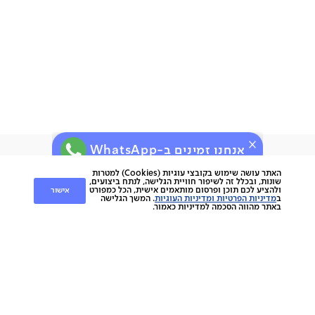
חשוב שתדעו:
אחריות לשנה
ניתן לתלות על קיר גבס
תוצרת סין
תיתכן סטייה של עד 2% במידות ובגוון
אנחנו זמינים ב-WhatsApp
ירות
קוחות
שירות לקוחות
האתר עושה שימוש בקובצי עוגיות (Cookies) למטרות
שונות, ובכלל זה לשיפור חוויית הגלישה, לנתח ביצועים,
אישור
ולהציע לכם תוכן ופרסום מותאמים אישית, הכל כמפורט
nap
ב
מדיניות הפרטיות ומדיניות העוגיות
. המשך הגלישה
החלפות והחזרות
napo
באתר מהווה הסכמה למדיניות כאמור.
תשלומים
וצרים
משלוחים
סניפים
מוצרים
ביטול עסקה
הסיפור שלנו
אחריות
כתבו עלינו
ספות
נגישות
מגזין
כורסאות
תקנון מועדון לקוחות
צרו קשר
מזרנים