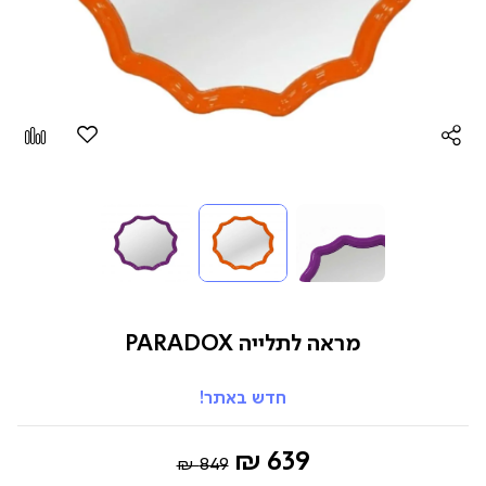
הוספה
Add
למועדפים
to
pare
מראה לתלייה PARADOX
חדש באתר!
Regular
החל
639 ₪
849 ₪
Price