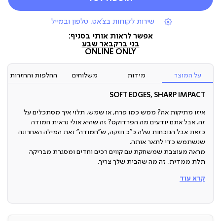
|
שירות לקוחות בצ'אט, טלפון ובמייל
תומכי
מכירה
אפשר לראות אותי בסניף:
(7)
בני ברק
באר שבע
ONLINE ONLY
על המוצר
מידות
משלוחים
החלפות והחזרות
SOFT EDGES, SHARP IMPACT
איזו מתיקות אה? ממש כמו פרח, או שמש, תלוי איך מסתכלים על
זה. אבל אתם יודעים מה הפרדוקס? זה שהיא אולי נראית חמודה
כזאת אבל הנוכחות שלה כ”כ חזקה, ש”חמודה” זאת המילה האחרונה
שנשתמש כדי לתאר אותה.
מראה מעוצבת שמשחקת עם קווים רכים וחדים ומסגרת מבריקה
תלת ממדית, זה מה שהבית שלך צריך.
קרא עוד
מראה מעוצבת
מה לא אמרו על מראות בהקשר של עיצוב הבית.
הן מגדילות את החלל, מכניסות אור וכמובן - הן סופר שימושיות כי
בכל זאת, צריך להסתכל במראה לפני שיוצאים מהבית. אבל אם כבר