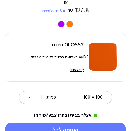
מ-
127.8 ₪
5
תשלומים
צבע
GLOSSY כתום
MDF בצביעה בתנור בגימור מבריק
קרא עוד
100
מידה
כמות
X
100
אצלך בבית
(בחרו צבע/מידה)
הוספה לסל