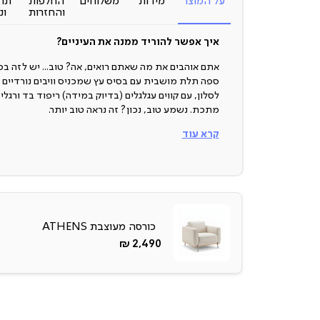
על המוצר
מידות
משלוחים
החלפות
תח
והחזרות
ונ
איך אפשר להוריד ממנה את העיניים?
אתם אוהבים את מה שאתם רואים, אה? טוב... יש לזה בס
ספה תלת מושבית עם בסיס עץ שמכניס וויבים נורדיים
לסלון, עם קווים עגלגלים (בדיוק במידה) ריפוד בד ורגלי
מתכת. נשמע טוב, נכון? זה נראה טוב יותר.
קרא עוד
ספה תלת מושבית
אם בא לכם סטייל אלגנטי אבל שיהיה לו איזה קטע אחר 
שאר הספות שרואים בכל סלון, היא בדיוק מה שאתם צרי
זה לא עוד סתם עיצוב, זה לוק שיש לו מה להגיד, והוא א
את זה הכי יפה שיש.
כורסה מעוצבת ATHENS
בסיס עץ
החל
2,490 ₪
מ-
אחד מהעיצובים הכי יפים שיש: בסיס עץ שנותן עומק, יו
וכמובן - ייחודיות, כי בואו. אין הרבה כאלה.
רגלי מתכת