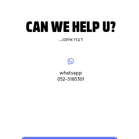
ת.
CAN WE HELP U?
דברו איתנו...
|
|
whatsapp052-
|
צור
5185301
צור
לנו
צור
קשר
קשר
מיי
קש
עמוד
עמוד
עמו
whatsapp
מוצר
מוצר
מוצ
052-5185301
(9)
(9)
(9)