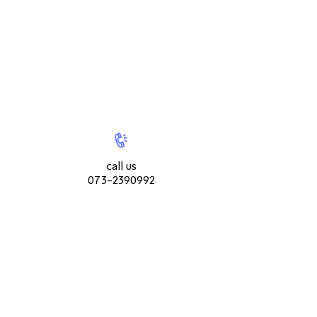
קלאסיות מספיק כדי להיראות טוב אבל לא לקחת את כל
תשומת הלב! הספה כוללת רגלי מתכת אלגנטיות ועדינו
וואו.
אהבתם?
הדגם הזה מגיע גם ככורסה!
|
call
|
צור
us073-
צור
קשר
2390992
קשר
חשוב שתדעו
עמוד
עמוד
call us
מוצר
מוצר
ארץ ייצור: סין
073-2390992
(9)
(9)