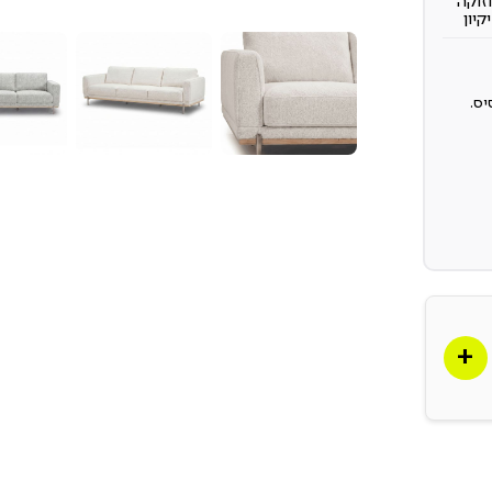
זוקה
יקיון
יס.
מכל
כים.
ומר
פי