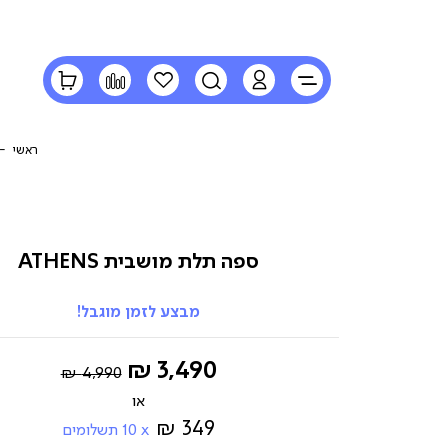
LOGIN
חיפוש
הרשימה
השוואה
הסל
שלי
שלי
ראשי
ספה תלת מושבית ATHENS
מבצע לזמן מוגבל!
Regular
החל
3,490 ₪
4,990 ₪
Price
מ-
349 ₪
10
תשלומים