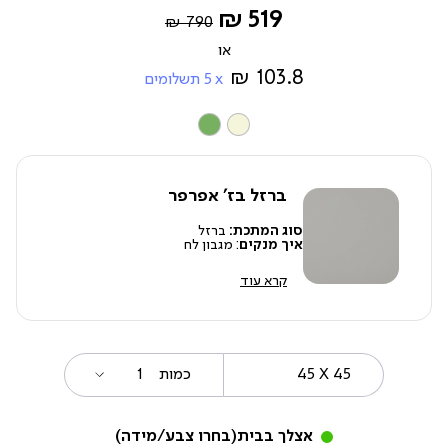
Regular
החל
519 ₪
790 ₪
Price
מ-
103.8 ₪
5
תשלומים
צבע
ברזל בז' אפרפר
סוג המתכת:
ברזל
איך מנקים
: מגבון לח
קרא עוד
45
מידה
כמות
X
45
אצלך בבית
(בחרו צבע/מידה)