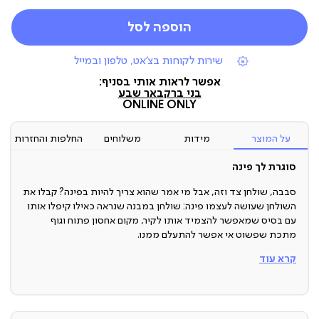
הוספה לסל
|
שירות לקוחות בצ'אט, טלפון ובמייל
תומכי
מכירה
אפשר לראות אותי בסניף:
(7)
בני ברק
באר שבע
ONLINE ONLY
על המוצר
מידות
משלוחים
החלפות והחזרות
סוגרת לך פינה
סבבה, שולחן צד וזה, אבל מי אמר שהוא צריך להיות בפינה? קבלו את
השולחן שעושה לעצמו פינה: שולחן במבנה שנראה כאילו קיפלו אותו
עם בסיס שמאפשר להצמיד אותו לקיר, מקום אחסון פתוח וגוף
מתכת שפשוט אי אפשר להתעלם ממנו.
קרא עוד
שולחן צד
בואו נעשה סדר: רוב שולחנות הצד לא נראים ככה.
השולחן הזה הוא משהו אחר לגמרי, הוא נראה כאילו הוא מרחף אבל
הוא יציב, הוא נועד להיות ”בצד” אבל הוא נראה כמו פיסת אומנות