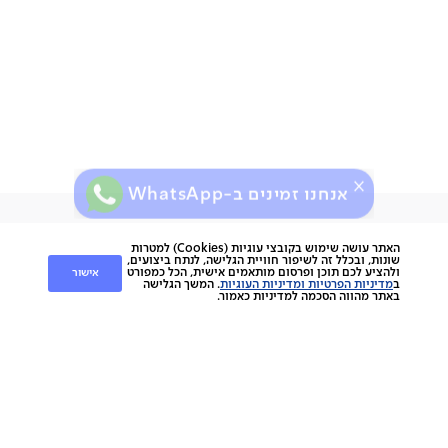
חשוב שתדעו:
אחריות לשנה
תוצרת סין
תיתכן סטייה של עד 2% במידות ובגוון
אנחנו זמינים ב-WhatsApp
ירות
קוחות
שירות לקוחות
האתר עושה שימוש בקובצי עוגיות (Cookies) למטרות
שונות, ובכלל זה לשיפור חוויית הגלישה, לנתח ביצועים,
אישור
ולהציע לכם תוכן ופרסום מותאמים אישית, הכל כמפורט
nap
ב
מדיניות הפרטיות ומדיניות העוגיות
. המשך הגלישה
החלפות והחזרות
napo
באתר מהווה הסכמה למדיניות כאמור.
תשלומים
וצרים
משלוחים
סניפים
מוצרים
ביטול עסקה
הסיפור שלנו
אחריות
כתבו עלינו
ספות
נגישות
מגזין
כורסאות
תקנון מועדון לקוחות
צרו קשר
מזרנים