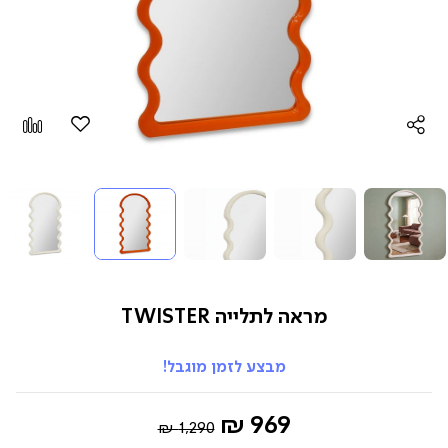
הוספה
Add
למועדפים
to
pare
מראה לתלייה TWISTER
מבצע לזמן מוגבל!
Regular
החל
969 ₪
1,290 ₪
Price