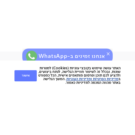
חשוב שתדעו:
אחריות לשנה
ניתן לתלות על קיר גבס
תוצרת סין
תיתכן סטייה של עד 2% במידות ובגוון
אנחנו זמינים ב-WhatsApp
ירות
קוחות
שירות לקוחות
האתר עושה שימוש בקובצי עוגיות (Cookies) למטרות
שונות, ובכלל זה לשיפור חוויית הגלישה, לנתח ביצועים,
אישור
ולהציע לכם תוכן ופרסום מותאמים אישית, הכל כמפורט
nap
ב
מדיניות הפרטיות ומדיניות העוגיות
. המשך הגלישה
החלפות והחזרות
napo
באתר מהווה הסכמה למדיניות כאמור.
תשלומים
וצרים
משלוחים
סניפים
מוצרים
ביטול עסקה
הסיפור שלנו
אחריות
כתבו עלינו
ספות
נגישות
מגזין
כורסאות
תקנון מועדון לקוחות
צרו קשר
מזרנים
תקנון האתר
מיטות