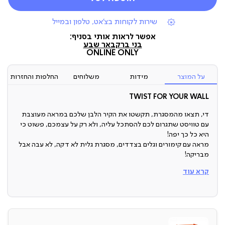
|
שירות לקוחות בצ'אט, טלפון ובמייל
תומכי
מכירה
אפשר לראות אותי בסניף:
(7)
בני ברק
באר שבע
ONLINE ONLY
על המוצר
מידות
משלוחים
החלפות והחזרות
TWIST FOR YOUR WALL
די, תצאו מהמסגרת, תקשטו את הקיר הלבן שלכם במראה מעוצבת
עם טוויסט שתגרום לכם להסתכל עליה, ולא רק על עצמכם, פשוט כי
היא כל כך יפה!
מראה עם קימורים וגלים בצדדים, מסגרת גלית לא דקה, לא עבה אבל
מבריקה!
קרא עוד
מראה מעוצבת
איזה כיף שאפשר להפוך כל קיר לבן משעמם וגנרי למהמם. פשוט
צריך לעשות את זה עם הפריט הנכון - וזה לגמרי הפריט הנכון.
עם עיצוב גלי בצדדים, מידות נכונות, צבעים שמתאימים לעיצוב נועז
או סולידי וגימור מבריק, זאת מראה שמתאימה לאנשים שאוהבים