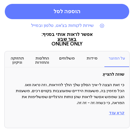
הוספה לסל
|
שירות לקוחות בצ'אט, טלפון ובמייל
תומכי
מכירה
אפשר לראות אותי בסניף:
(7)
באר שבע
ONLINE ONLY
על המוצר
מידות
משלוחים
החלפות
תחזוקה
והחזרות
וניקיון
שווה להציץ.
כי זאת הצצה ל-איך הסלון שלך הולך להיראות, וזה נראה וואו.
הכל מזמין בה, משענות הידיים שמעוצבות בקווים רכים, משענות
הגב שממש אפשר לראות שהן נוחות והרגליים שמשלימות את
המראה, כי כשזה זה - זה זה.
קרא עוד
ספה תלת מושבית מעוצבת
יצא לך לתהות איך נראה שילוב של אלגנטיות ונוחות?
ובכן... בדיוק ככה!