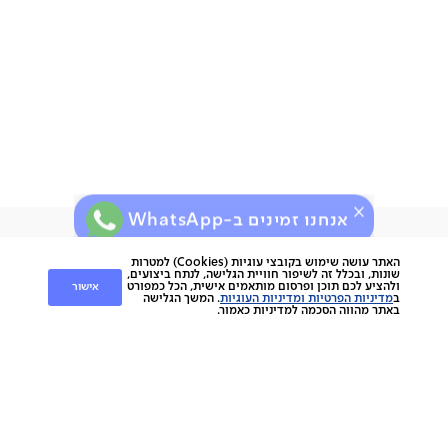
81% פוליפרופילן, 19% פוליאסטר
חשוב שתדעו:
הספה מגיעה עם אחריות לשנה
מבנה עץ אורן ו- plywood
כריות נוי עם רוכסנים
ארץ ייצור: סין
תיתכן סטייה של עד 2% במידות ובגוון
אנחנו זמינים ב-WhatsApp
ירות
קוחות
שירות לקוחות
האתר עושה שימוש בקובצי עוגיות (Cookies) למטרות
שונות, ובכלל זה לשיפור חוויית הגלישה, לנתח ביצועים,
אישור
ולהציע לכם תוכן ופרסום מותאמים אישית, הכל כמפורט
nap
ב
מדיניות הפרטיות ומדיניות העוגיות
. המשך הגלישה
החלפות והחזרות
napo
באתר מהווה הסכמה למדיניות כאמור.
תשלומים
וצרים
משלוחים
סניפים
מוצרים
ביטול עסקה
הסיפור שלנו
אחריות
כתבו עלינו
ספות
נגישות
מגזין
כורסאות
תקנון מועדון לקוחות