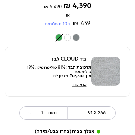
Regular
החל
4,390 ₪
5,490 ₪
Price
מ-
439 ₪
10
תשלומים
צבע
בד CLOUD לבן
תרכובת הבד:
81% פוליפרופילן, 19%
פוליאסטר
איך מנקים?
: מגבון לח
קרא עוד
91
מידה
כמות
X
266
אצלך בבית
(בחרו צבע/מידה)