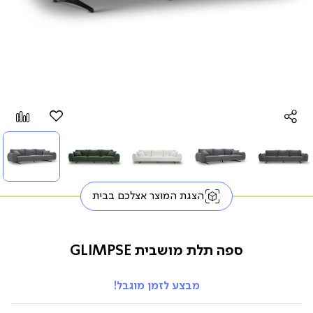
הוספה
Add
למועדפים
to
pare
הצגת המוצר אצלכם בבית
ספה תלת מושבית GLIMPSE
מבצע לזמן מוגבל!