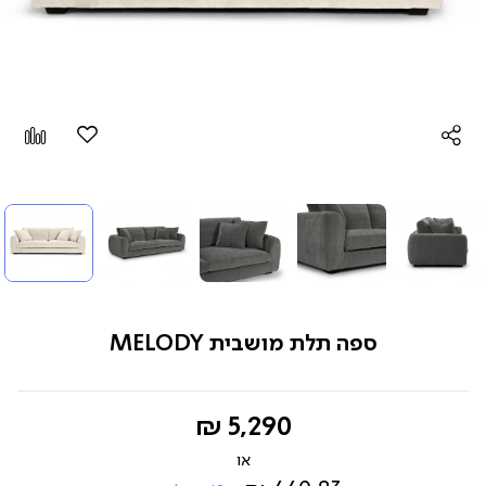
הוספה
Add
למועדפים
to
pare
ספה תלת מושבית MELODY
החל
5,290 ₪
מ-