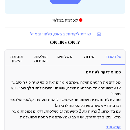
לא זמין במלאי
|
שירות לקוחות בצ'אט, טלפון ובמייל
תומכי
מכירה
ONLINE ONLY
(7)
על המוצר
מידות
משלוחים
החלפות
תחזוקה
והחזרות
וניקיון
כמו מוזיקה לעיניים
מכירים את הרגעים האלה שאתם אומרים ”אין סיכוי שזה כ ז ה טוב...”.
אז עכשיו זה אחד מהרגעים האלה, שאנחנו חייבים להגיד לך שכן - יש
סיכוי!
ספה תלת מושבית שמוכיחה שאפשר ליהנות מעיצוב קלאסי ואלגנטי
ובו בזמן - מעיצוב שהוא הכי נוח לרביצה!
עם בד ארוג, 3 כריות נוי, 2 משענות גב נשלפות, רגליים נמוכות מעץ
מלא ועיצוב רך ותומך, יש מצב שמצאתם את הספה המושלמת.
קרא עוד
ספת רביצה תלת מושבית