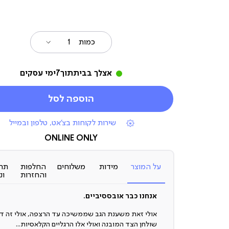
כמות
אצלך בבית
תוך
7
ימי עסקים
הוספה לסל
|
שירות לקוחות בצ'אט, טלפון ובמייל
תומכי
מכירה
ONLINE ONLY
(7)
על המוצר
מידות
משלוחים
החלפות
תח
והחזרות
ונ
אנחנו כבר אובססיביים.
אולי זאת משענת הגב שממשיכה עד הרצפה, אולי זה דו
שולחן הצד המובנה ואולי אלו הרגליים הקלאסיות...