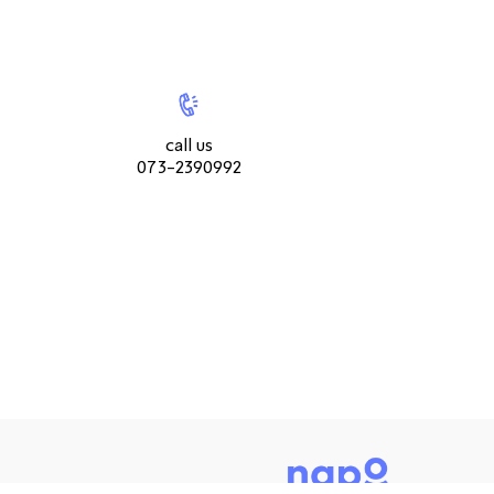
רגלי מתכת
שתי הרגליים הקדמיות של הכורסה עשויות ממתכת
|
call
|
מושחרת, ככה זה כשעיצוב נראה יפה מקדימה, מאחורה
צור
us073-
צור
ומהצדדים.
קשר
2390992
קשר
עמוד
עמוד
call us
מוצר
מוצר
073-2390992
(9)
(9)
כרית נוי
דבר כזה לא משאירים לבד. הכורסה מגיעה עם כרית נוי
שהיא גם תומכת בגב התחתון.
ריפוד בד
100% פוליאסטר
חשוב שתדעו:
הכורסה מגיעה עם אחריות לשנה
ארץ ייצור: סין