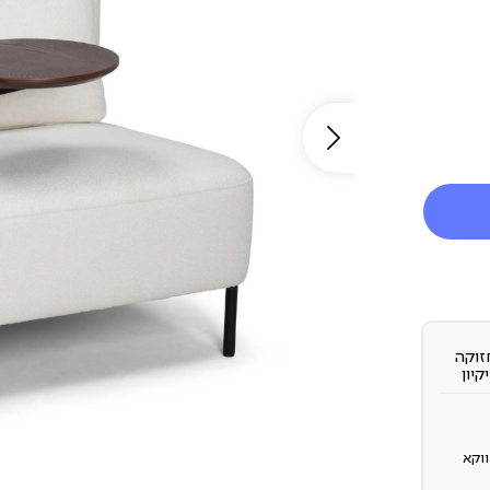
זוקה
יקיון
וקא