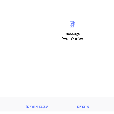
messageשלחו
|
צור
ל
ר
קשר
ד
עמוד
message
ר
מוצר
שלחו לנו מייל
(9)
מוצרים
מוצרים
עקבו אחרינו!
ספות