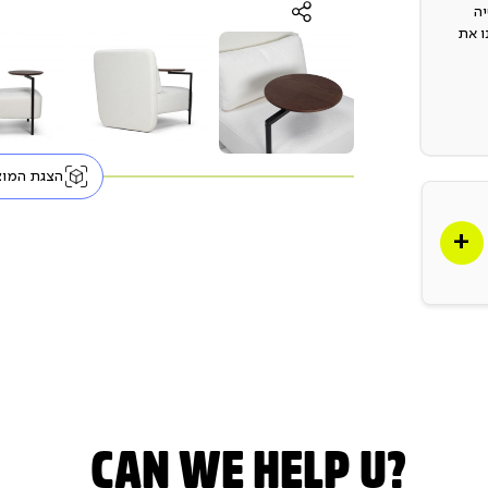
יה
ו את
 ועל
הצגת המוצ
 חלק
CAN WE HELP U?
ם.