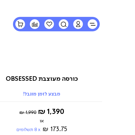
LOGIN
חיפוש
הרשימה
השוואה
הסל
שלי
שלי
כורסה מעוצבת OBSESSED
מבצע לזמן מוגבל!
Regular
החל
1,390 ₪
1,990 ₪
Price
מ-
173.75 ₪
8
תשלומים