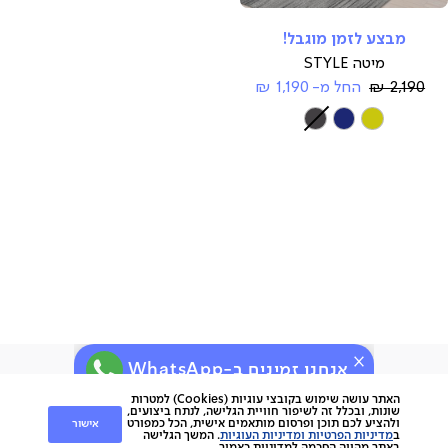
compare
מבצע לזמן מוגבל!
מיטה STYLE
Regular
2,190 ₪
החל מ-
1,190 ₪
Price
צבע
אנחנו זמינים ב-WhatsApp
ירות
קוחות
שירות לקוחות
האתר עושה שימוש בקובצי עוגיות (Cookies) למטרות
שונות, ובכלל זה לשיפור חוויית הגלישה, לנתח ביצועים,
אישור
ולהציע לכם תוכן ופרסום מותאמים אישית, הכל כמפורט
nap
ב
מדיניות הפרטיות ומדיניות העוגיות
. המשך הגלישה
החלפות והחזרות