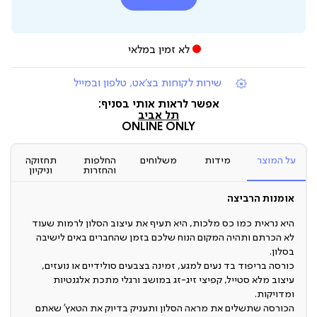
לא זמין במלאי
|
שירות לקוחות בצ'אט, טלפון ובמייל
תומכי
מכירה
אפשר לראות אותי בסניף:
(7)
תל אביב
ONLINE ONLY
על המוצר
מידות
משלוחים
החלפות
תחזוקה
והחזרות
וניקיון
אומנות הרביצה
היא נראית כמו כס מלכות, היא תעיף את עיצוב הסלון לרמות שעוד
לא הכרתם ותהיה המקום הנוח שלכם בזמן שהחברים באים לישיבה
בסלון.
כורסה בריפוד בד נעים למגע, זמינה בצבעים סולידיים או נועזים,
עיצוב מלא סטייל, קפיצי זיג-זג במושב ורגלי מתכת אלגנטיות
ומדויקות.
הכורסה שתשלים את מראה הסלון ותעניק בדיוק את הטאץ’ שאתם