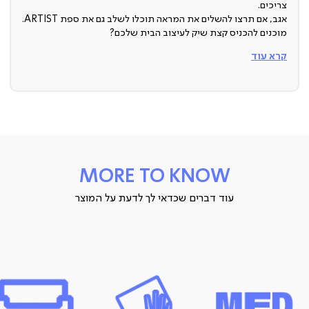
צריכים.
אגב, אם תרצו להשלים את המראה תוכלו לשלב גם את ספת ARTIST.
מוכנים להכניס קצת שיק לעיצוב הבית שלכם?
קרא עוד
כורסה מעוצבת
תחשבו על זה, פריט ריהוט קטן יחסית שבזכותו כל עיצוב הבית יכול
להשתדרג בטירוף!
כורסה בעיצוב יצירתי וריפוד בד בצבע נועז יכולה לשבור שגרה בסלון
ולהפוך את כל האווירה להרבה יותר שיקית ומלאה בסטייל.
קפיצי ZigZag
MORE TO KNOW
יש בה הרבה יותר ממעטפת יפה, הכורסה הזו גם נוחה במיוחד הודות
לקפיצי הזיג-זג שיש במושב, אז תשבו בכיף, העיקר שיהיה לכם נוח.
עוד דברים שכדאי לך לדעת על המוצר
רגלי מתכת
העיצוב הופך לשלם עם רגלי מתכת סופר אלגנטיות בעיצוב סולידי
ומאופק.