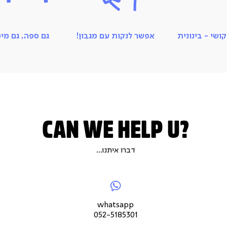
ושי - בינונית
אפשר לנקות עם מגבון!
גם ספה, גם מיט
CAN WE HELP U?
דברו איתנו...
|
|
whatsapp052-
|
צור
5185301
צור
לנו
צור
קשר
קשר
מיי
קש
עמוד
עמוד
עמו
whatsapp
מוצר
מוצר
מוצ
052-5185301
(9)
(9)
(9)