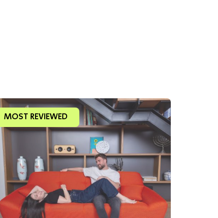
גובה מהרצפה לתחתית הכורסה - 4 ס”מ
גובה מהרצפה למושב - 40 ס”מ
עומק מושב - 58 ס”מ
רוחב מושב - 73 ס”מ
תיתכן סטייה של עד 2% במידות ובגוון
MOST REVIEWED