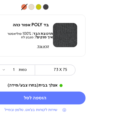
צבע
בד POLY אפור כהה
תרכובת הבד:
100% פוליאסטר
איך מנקים?
: מגבון לח
קרא עוד
73
מידה
כמות
X
75
אצלך בבית
(בחרו צבע/מידה)
הוספה לסל
|
שירות לקוחות בצ'אט, טלפון ובמייל
תומכי