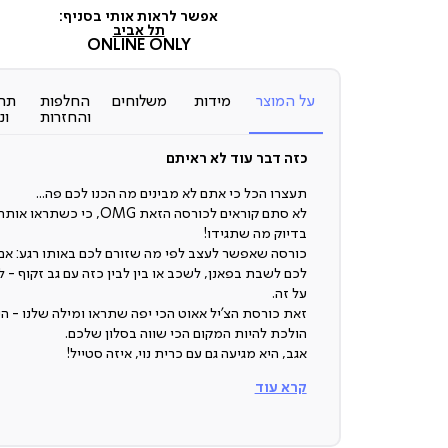
מכירה
אפשר לראות אותי בסניף:
(7)
תל אביב
ONLINE ONLY
על המוצר
מידות
משלוחים
החלפות
תח
והחזרות
ונ
כזה דבר עוד לא ראיתם
תעצרו הכל כי אתם לא מבינים מה הכנו לכם פה...
לא סתם קוראים לכורסה הזאת OMG, כי כשתראו
בדיוק מה שתגידו!
כורסה שאפשר לעצב לפי מה שזורם לכם באותו רגע: אם
לכם לשבת בפאנן, לשכב או בין לבין כזה עם גב זקוף - ל
על זה.
זאת כורסת הצ’יל אאוט הכי יפה שתראו ומילה שלנו - הי
הולכת להיות המקום הכי שווה בסלון שלכם.
אגב, היא מגיעה גם עם כרית נוי, איזה סטייל!
קרא עוד
כורסה רב תכליתית
היא הסמארטפון של הכורסאות, היא הגאון שבחבורה, הי
הדבר הכי יפה ונוח שיהיה לכם בסלון!