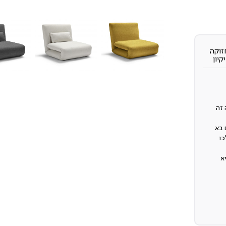
זוקה
יקיון
 אותה זה
 בא
כו
א
א