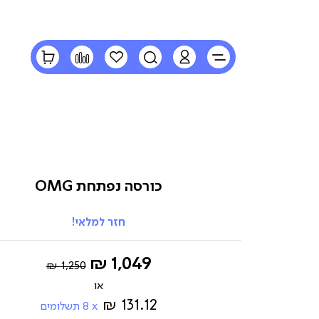
LOGIN
חיפוש
הרשימה
השוואה
הסל
שלי
שלי
כורסה נפתחת OMG
חזר למלאי!
Regular
החל
1,049 ₪
1,250 ₪
Price
מ-
131.12 ₪
8
תשלומים