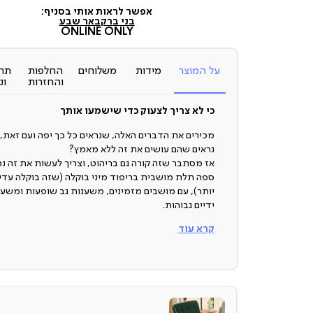
מכירה
אפשר לראות אותי בסניף:
(7)
בני ברק
באר שבע
ONLINE ONLY
על המוצר
מידות
משלוחים
החלפות
תח
והחזרות
ונ
כי לא צריך לצעוק כדי שישמעו אותך
מכירים את הדברים האלה, שנראים כל כך יפה ועם זאת,
נראים שהם עושים את זה ללא מאמץ?
אז מסתבר שזה קורה גם בריהוט, וצריך לעשות את זה נכו
ספה תלת מושבית בריפוד מיני בוקלה (שזה בוקלה עדין
יותר), עם מושבים מזמינים, משענות גב שופעות ומשענ
ידיים גבוהות.
קרא עוד
ספה תלת מושבית
לא כל ספה תלת מושבית צועקת אלגנטיות, אבל היא? ה
עושה את זה בלחישה.
העיצוב המיוחד שלה, המראה האלגנטי והסימטרי שמשו
עם לוק מזמין, רך ומרווח יוצרים את הספה שפשוט לא ת
להפסיק להסתכל עליה.