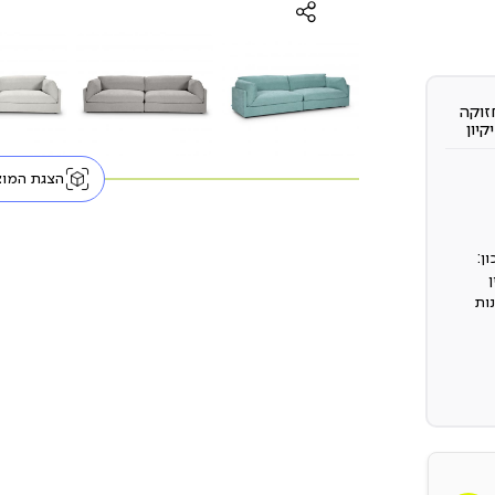
זוקה
יקיון
הצגת המוצ
ן:
ות
יא
לב
וכלו