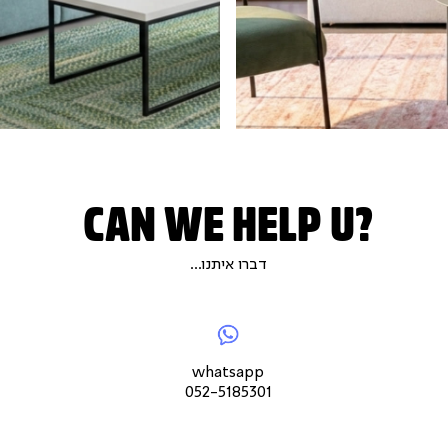
 את
:
CAN WE HELP U?
דברו איתנו...
|
|
whatsapp052-
|
צור
5185301
צור
לנו
צור
קשר
קשר
מיי
קש
עמוד
עמוד
עמו
whatsapp
מוצר
מוצר
מוצ
052-5185301
(9)
(9)
(9)