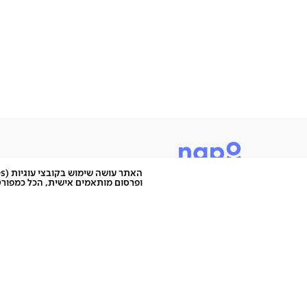
ופרסום מותאמים אישית, הכל כמפורט
היוש, אנחנו נאפו, מותג לעיצוב הבית שמציע רהיטים בהש
כי כמו שכל אחד מאיתנו הוא מיוחד - ככה גם הרהיטים שלנו
אפשר להיות מיוחד ולא סטנדרטי, מפתיע ולא צפוי, להעז ו
אתם רק צריכים לעשות את זה במקום הנכון. והמקום הנכון 
נאפו, לא בשביל כולם - במיוחד בשבילך.