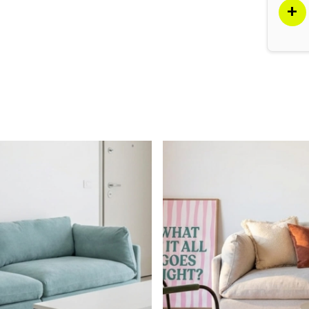
|
 זיג
עמוד
ות
מוצר
whisper
(135)
לא