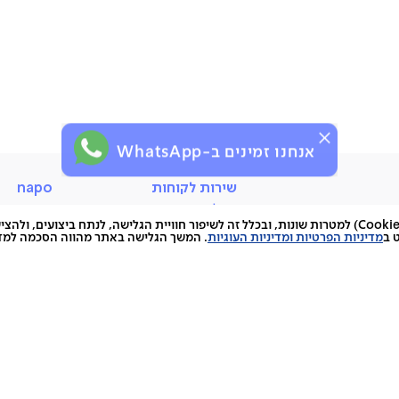
אנחנו זמינים ב-WhatsApp
שירות
napo
שירות לקוחות
napo
לקוחות
החלפות והחזרות
סניפים
האתר עושה שימוש בקובצי עוגיות (Cookies) למטרות שונות, ובכלל זה לשיפור חוויית הגלישה, לנתח ביצועים, 
תשלומים
הסיפור של
 ב
מדיניות הפרטיות ומדיניות העוגיות
. המשך הגלישה באתר מהווה הסכמה למדינ
ראת אנשים,
משלוחים
כתבו עלינו
 צריכים להיות.
ביטול עסקה
מגזין
לא להשתעמם,
אחריות
צרו קשר
הוא נאפו.
נגישות
תקנון האת
תקנון מועדון לקוחות
תקנון AR