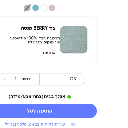
צבע
בד BERRY מנטה
תרכובת הבד: 100% פוליאסטר
איך מנקים: מגבון לח
קרא עוד
OS
מידה
כמות
אצלך בבית
(בחרו צבע/מידה)
הוספה לסל
|
שירות לקוחות בצ'אט, טלפון ובמייל
תומכי