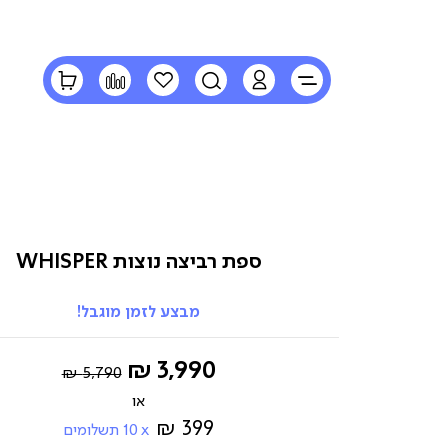
LOGIN
חיפוש
הרשימה
השוואה
הסל
שלי
שלי
ספת רביצה נוצות WHISPER
מבצע לזמן מוגבל!
Regular
החל
3,990 ₪
5,790 ₪
Price
מ-
399 ₪
10
תשלומים