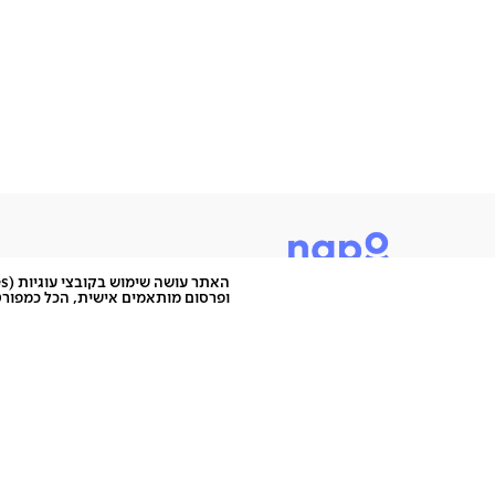
תיתכן סטייה של עד 2% במידות ובגוון
ופרסום מותאמים אישית, הכל כמפורט
היוש, אנחנו נאפו, מותג לעיצוב הבית שמציע רהיטים בהש
כי כמו שכל אחד מאיתנו הוא מיוחד - ככה גם הרהיטים שלנו
אפשר להיות מיוחד ולא סטנדרטי, מפתיע ולא צפוי, להעז ו
אתם רק צריכים לעשות את זה במקום הנכון. והמקום הנכון 
נאפו, לא בשביל כולם - במיוחד בשבילך.