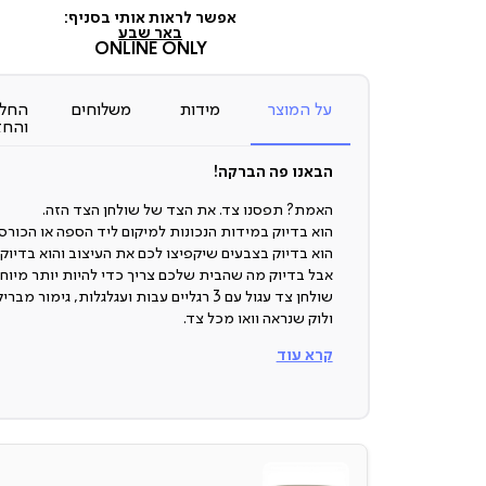
מכירה
אפשר לראות אותי בסניף:
(7)
באר שבע
ONLINE ONLY
על המוצר
מידות
משלוחים
החלפ
והחז
הבאנו פה הברקה!
האמת? תפסנו צד. את הצד של שולחן הצד הזה.
הוא בדיוק במידות הנכונות למיקום ליד הספה או הכורס
הוא בדיוק בצבעים שיקפיצו לכם את העיצוב והוא בדיוק,
אבל בדיוק מה שהבית שלכם צריך כדי להיות יותר מיוחד
שולחן צד עגול עם 3 רגליים עבות ועגלגלות, גימור מברי
ולוק שנראה וואו מכל צד.
קרא עוד
שולחן צד
זה מדהים איך פריט שנחשב ”לא הכרחי” יכול להיות כל 
משמעותי בבית.
שולחן צד מתאים לכל מי שרוצה להכניס נגיעה עיצובית
מבלי להחליף את כל הריהוט בבית, למי שחשוב להפוך 
הבית שלו למיוחד יותר, יפה יותר ומלא בסטייל.