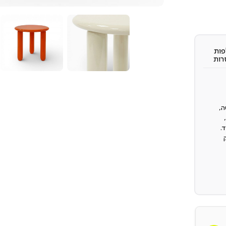
ות
רות
ה,
.
ק
כך
את