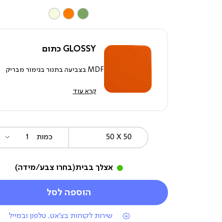
צבע
GLOSSY כתום
MDF בצביעה בתנור בגימור מבריק
קרא עוד
50
מידה
כמות
X
50
אצלך בבית
(בחרו צבע/מידה)
הוספה לסל
|
שירות לקוחות בצ'אט, טלפון ובמייל
תומכי