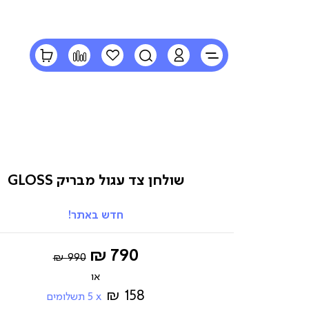
LOGIN
חיפוש
הרשימה
השוואה
הסל
שלי
שלי
שולחן צד עגול מבריק GLOSS
חדש באתר!
Regular
החל
790 ₪
990 ₪
Price
מ-
158 ₪
5
תשלומים