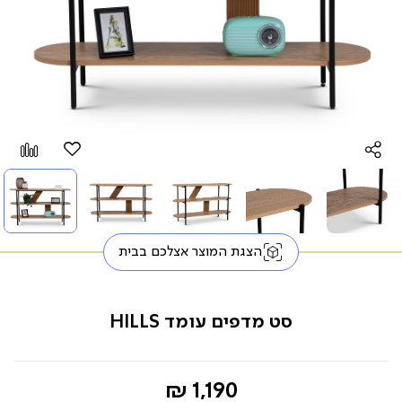
הוספה
Add
למועדפים
to
pare
הצגת המוצר אצלכם בבית
סט מדפים עומד HILLS
החל
1,190 ₪