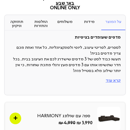
באר שבע
ONLINE ONLY
על המוצר
מידות
משלוחים
החלפות
תחזוקה
והחזרות
וניקיון
מדפים שעומדים בציפיות
לספרים, לפריטי עיצוב, ליופי ולפונקציונליות, כל אחד ואחת מכם
צריך מדפים בבית!
תעשו כבוד לסט של 3 מדפים שישדרג לכם את העיצוב בבית, בכל
חדר שתשימו אותו עם 3 מדפים מעץ ורגלי מתכת שחורות, כי אין
יותר שילוב מלא בסטייל מזה!
קרא עוד
סטנד מדפים
צריכים מקום אחסון לספרים? רוצים לעצב את הבית בסטייל ולהכניס
בו פריטים דקורטיביים ככה לקשט את העיצוב?
סט מדפים עומדים זה הדיבור.
סט הכולל 3 מדפי עץ עם רגלי מתכת שחורות יתאים לכל חדר
שתחליטו לשים אותו ועם הנגיעה העיצובית שלכם תוכלו ליהנות
ספה עם שזלונג HARMONY
מעיצוב יחיד ומיוחד.
החל
Regular
4,990 ₪
3,990 ₪
מ-
Price