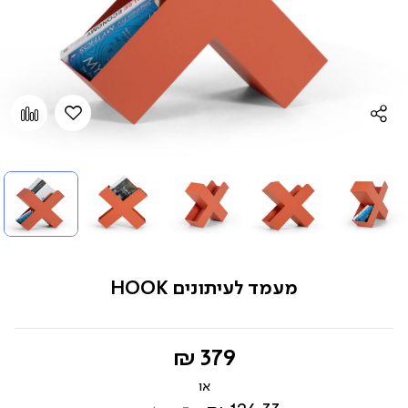
הוספה
Add
למועדפים
to
pare
מעמד לעיתונים HOOK
החל
379 ₪
מ-