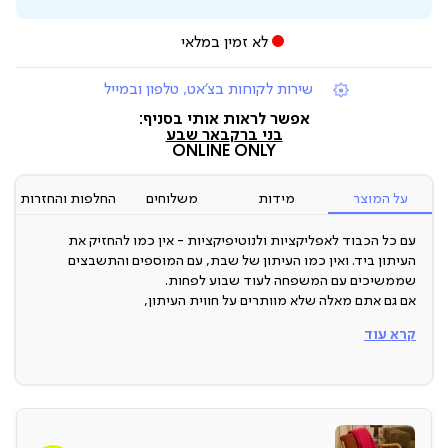
לא זמין במלאי
|
שירות לקוחות בצ'אט, טלפון ובמייל
תומכי
מכירה
אפשר לראות אותי בסניף:
(7)
בני ברק
באר שבע
ONLINE ONLY
על המוצר
מידות
משלוחים
החלפות והחזרות
עם כל הכבוד לאפליקציות ולנוטיפיקציות - אין כמו להחזיק את
העיתון ביד. ואין כמו העיתון של שבת, עם המוספים והתשבצים
שממשיכים עם המשפחה לעוד שבוע לפחות.
אם גם אתם מאלה שלא מוותרים על חווית העיתון,
קרא עוד
או מעצבים את הבית עם מגוון מגזינים – יש לנו עדכון בשבילכם:
הכירו את המעמד לעיתונים, שישמור לכם על כל העיתונים, בעיצוב
מודרני ובצבע הורס ויעניק לכל חדר ולכל חלל עבודה טאץ’ מעודכן.
ארץ ייצור: סין
תיתכן סטייה של עד 2% במידות ובגוון