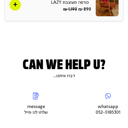
כורסה מעוצבת LAZY
החל
Regular
1,190 ₪
890 ₪
מ-
Price
CAN WE HELP U?
דברו איתנו...
|
whatsap
|
|
messageשלחו
5
צור
לנו
צור
צור
קשר
מייל
קשר
קשר
עמוד
עמוד
עמוד
message
whatsapp
מוצר
מוצר
מוצר
052-5185301
שלחו לנו מייל
(9)
(9)
(9)