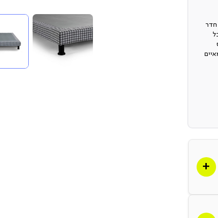
 חדר
ל
איים
?