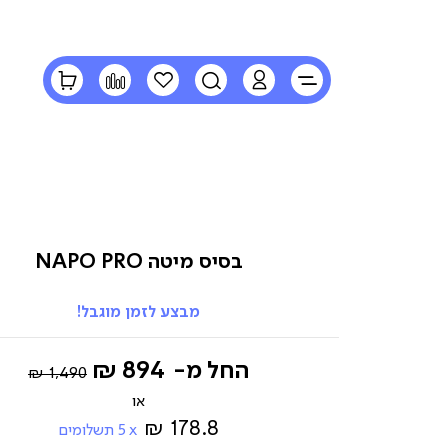
LOGIN
חיפוש
הרשימה
השוואה
הסל
שלי
שלי
בסיס מיטה NAPO PRO
מבצע לזמן מוגבל!
Regular
החל מ-
894 ₪
1,490 ₪
Price
178.8 ₪
5
תשלומים