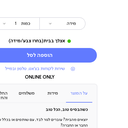
מידה
כמות
אצלך בבית
(בחרו צבע/מידה)
הוספה לסל
|
שירות לקוחות בצ'אט, טלפון ובמייל
תומכי
מכירה
ONLINE ONLY
(7)
על המוצר
מידות
משלוחים
החלפ
והחז
כשהבסיס טוב, הכל טוב
יוצאים מהבית? עוברים לגור לבד, עם שותפים או בכלל ע
החבר או החברה?