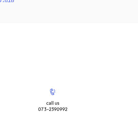
מבנה עץ
|
call
|
צור
us073-
צור
קשר
2390992
קשר
עמוד
עמוד
call us
מוצר
מוצר
073-2390992
(9)
(9)