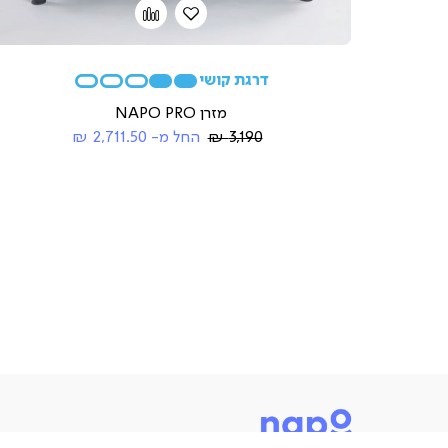
הוספה
Add
to
למועדפים
compare
מזרן NAPO PRO
Regular
3,190 ₪
החל מ-
2,711.50 ₪
Price