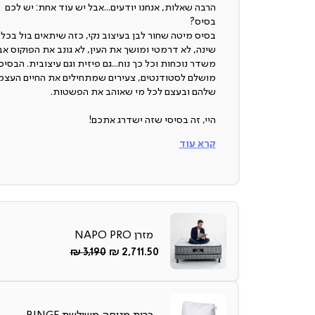
הרבה שאלות, אנחנו יודעים...אבל יש עוד אחת: יש לכם
בסיס?
בסיס מיטה שחור לבן בעיצוב נקי, כזה שיתאים בול בכל
שינה, לא דרמטי ומושך את העין, לא גונב את הפוקוס אב
משדר נוכחות וכל כך נוח...גם פיזית וגם עיצובית. הבסיס
מושלם לסטודנטים, צעירים שמתחילים את החיים העצמ
שלהם ובעצם לכל מי שאוהב את הפשטות.
היי, זה בסיסי שזה ישדרג אתכם!
קרא עוד
עיצוב נקי
בסיס אפור בעיצוב נקי שישתלב בכל חדר שינה.
מבחר מידות
החדר קומפקטי? בא לכם דווקא להתפנק עם מיטה רחבה
מזרן NAPO PRO
הבסיס זמין ב-3 מידות שונות!
החל
Regular
3,190 ₪
2,711.50 ₪
מ-
Price
חשוב שתדעו:
הבסיס עשוי מעץ סנדוויץ’