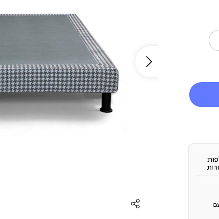
ות
רות
ם