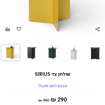
הוספה
Add
למועדפים
to
pare
שולחן צד SIRIUS
מבצע לזמן מוגבל!
Regular
החל
290 ₪
390 ₪
Price