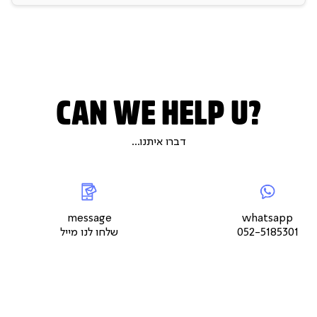
CAN WE HELP U?
דברו איתנו...
|
whatsap
|
|
messageשלחו
5
צור
לנו
צור
צור
קשר
מייל
קשר
קשר
עמוד
עמוד
עמוד
message
whatsapp
מוצר
מוצר
מוצר
052-5185301
שלחו לנו מייל
(9)
(9)
(9)