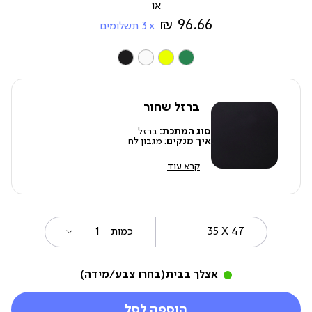
מ-
96.66 ₪
3
תשלומים
צבע
ברזל שחור
סוג המתכת:
ברזל
איך מנקים
: מגבון לח
קרא עוד
35
מידה
כמות
X
47
אצלך בבית
(בחרו צבע/מידה)
הוספה לסל