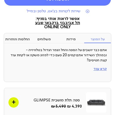
|
שירות לקוחות בצ'אט, טלפון ובמייל
תומכי
מכירה
אפשר לראות אותי בסניף:
(7)
תל אביב
בני ברק
באר שבע
ONLINE ONLY
על המוצר
מידות
משלוחים
החלפות והחזרות
אתם כבר יושבים על הספה והחל הגמר הגדול בטלוויזיה -
ובמהלך השידור אתם קמים 20 פעם כדי למזוג משקה או לקחת עוד
קצת חטיפים?
קרא עוד
הכירו את SIRIUS מקולקציית שולחנות הצד החדשים , פריט חובה
למי שאוהב להתרווח בספה כשלידו ”תחנת שירות” אישית עם כל מה
שהוא צריך בהישג יד, כדי ליהנות מחוויית סלון ללא הפסקה ומעיצוב
שמעניק לסלון טאץ’ מודרני, שכמו נלקח מתוך מגזין.
ארץ ייצור: סין
ספה תלת מושבית GLIMPSE
תיתכן סטייה של עד 2% במידות ובגוון
החל
Regular
5,490 ₪
4,390 ₪
מ-
Price