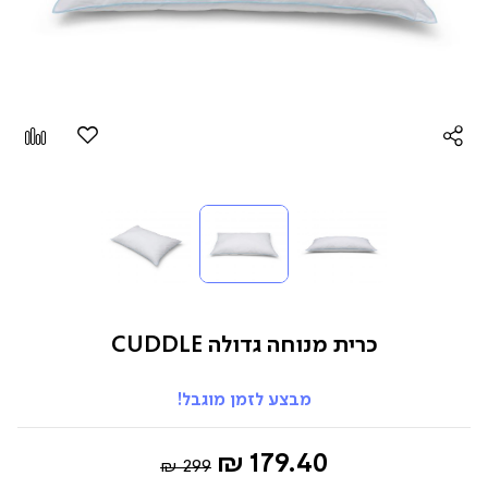
הוספה
Add
למועדפים
to
pare
כרית מנוחה גדולה CUDDLE
מבצע לזמן מוגבל!
Regular
החל
179.40 ₪
299 ₪
Price