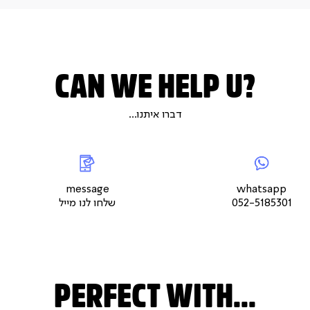
CAN WE HELP U?
דברו איתנו...
|
whatsap
|
|
messageשלחו
5
צור
לנו
צור
צור
קשר
מייל
קשר
קשר
עמוד
עמוד
עמוד
message
whatsapp
מוצר
מוצר
מוצר
052-5185301
שלחו לנו מייל
(9)
(9)
(9)
PERFECT WITH...