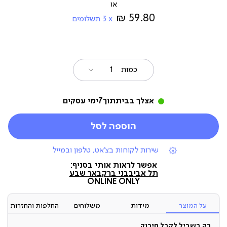
מ-
59.80 ₪
3
תשלומים
כמות
אצלך בבית
תוך
7
ימי עסקים
הוספה לסל
|
שירות לקוחות בצ'אט, טלפון ובמייל
תומכי
מכירה
אפשר לראות אותי בסניף:
(7)
תל אביב
בני ברק
באר שבע
ONLINE ONLY
על המוצר
מידות
משלוחים
החלפות והחזרות
רק בשביל לקבל חיבוק