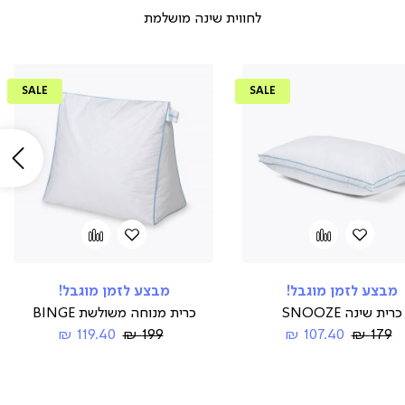
לחווית שינה מושלמת
SALE
SALE
שמ
הוספה
Add
הוספה
Add
to
למועדפים
to
למועדפים
compare
compare
מבצע לזמן מוגבל!
מבצע לזמן מוגבל!
כרית שינה SNOOZE
כרית מנוחה משולשת BINGE
Regular
החל
Regular
החל
119.40 ₪
199 ₪
107.40 ₪
179 ₪
Price
מ-
Price
מ-