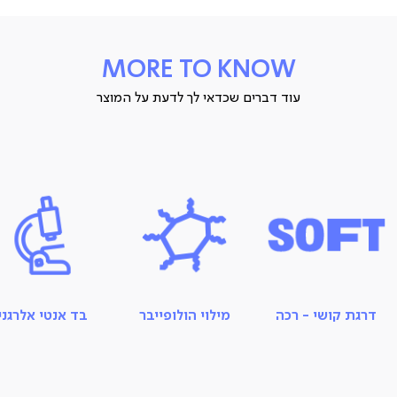
דרגת קושי:
MEDIUM
MORE TO KNOW
עוד דברים שכדאי לך לדעת על המוצר
מידות:
70X100 ס”מ
גובה - 17 ס”מ
ארץ ייצור: סין
תיתכן סטייה של עד 2% במידות ובגוון
דרגת קושי - רכה
מילוי הולופייבר
בד אנטי אלרגני