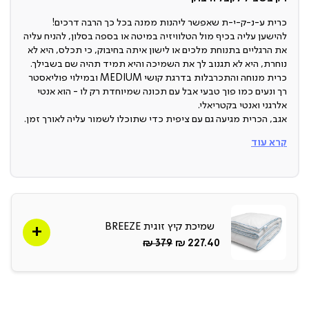
כרית ע-נ-ק-י-ת שאפשר ליהנות ממנה בכל כך הרבה דרכים!
להישען עליה בכיף מול הטלוויזיה במיטה או בספה בסלון, להניח עליה
את הרגליים בתנוחת מלכים או לישון איתה בחיבוק, כי תכלס, היא לא
נוחרת, היא לא תגנוב לך את השמיכה והיא תמיד תהיה שם בשבילך.
כרית מנוחה והתכרבלות בדרגת קושי MEDIUM ובמילוי פוליאסטר
רך ונעים כמו פוך טבעי אבל עם תכונה שמיוחדת רק לו - הוא אנטי
אלרגני ואנטי בקטריאלי.
אגב, הכרית מגיעה גם עם ציפית כדי שתוכלו לשמור עליה לאורך זמן.
חומר:
קרא עוד
פוך אלטרנטיבי, 100% פוליאסטר
בד חיצוני:
שמיכת קיץ זוגית BREEZE
100% כותנה
החל
Regular
379 ₪
227.40 ₪
מ-
Price
מתאימה ל:
רביצה בספה או במיטה, שינה בחיבוק ולמיקום מתחת לרגליים.