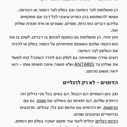
הן מושלמות לצד המיטה וגם בסלון לצד הספה או הכורסה,
אפשר להשתמש בהן כפריט עיצובי לכל דבר אם ממקמים
עליהם דברים כמו נרות, ספרים, שעונים או איזו מנורת שולחן
יפה.
חוץ מזה, הן מושלמות גם כמקום לאחסן בו דברים, לשים בו את
כוס הקפה שלכם כשאתם מתרווחים על הספה בסלון או להניח
את הטלפון לצד המיטה.
רוצים שידה שמתאימה גם לסלון וגם לחדר השינה? קחו למשל
את שולחן צד
ANTARES
שלא משנה איפה תשימו אותו - הוא
יראה פשוט מהמם.
הדומים - לא רק לרגליים
טוב כאן השמיים הם הגבול. הם באים בכל מני גדלים וזה
הייתרון שלהם, הם יתאימו גם בשילוב עם
ספות
, גם עם
כורסאות
. יש הדומים עם אחסון וגם בלי, עגולים, מרובעים
ובריפודים ועיצובים שונים.
הדומי
רגליים
יכולים ליצור עוד מקום ישיבה בסלון ומן הסתם,