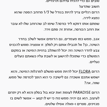
טובים גם כדי להניח עליהם ת'רגליים.
חשוב שתדעו!
הדום רגליים צריך להיות בגודל של 1/3 מרוחב הספה שהוא
נמצא לידה.
שמתם אותו דווקא ליד כורסה? שימו לב שהרוחב שלו לא עובר
את רוחב הכורסה, אחרת זה סתם וירד.
אגב, ממש כמו מעמדים, גם הדומים אפשר לשלב בחדר
השינה, כן? אל תגבילו אותם רק לסלון: זו אופציה מוווש להכניס
צבע לחדר השינה וזה יכול להשתלב בחזית המיטה או במקום
המושלם כדי שתוכלו להישען או לשבת עליו כשאתם נועלים
נעליים.
הדום
FLORA
יכול להיות ממש מושלם למרגלות המיטה, והוא
ישמש אתכם אשכרה גם לישיבה כי הוא הופך לכורסה של ממש.
שווה, אה?
הדום PARADISE לעומת זאת יבוא בול בסלון והוא לא רק יתרום
לעיצוב, הוא גם יהיה ממש נוח כי יש לו קטע – אפשר לשים בו
מגזינים, ספרים ו-וואלה אפילו שלטים.